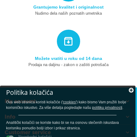
Grantujemo kvalitet i originalnost
Nudimo dela naših poznatih umetnika
Možete vratiti u roku od 14 dana
Prodaja na daljinu - zakon o zaštiti potrošača
Politika kolačića
My account
Ova web stranica koristi kolačiće ('
cookies
') kako bismo Vam pružili bolje
korisničko iskustvo. Za više detalja pogledajte našu
politiku privatnosti
.
Info
Analitički kolačići se koriste kako bi se na osnovu stečenih iskustava
korisniku ponudio bolji izbor i prikaz stranica.
Customer service
Neophodni kolačići