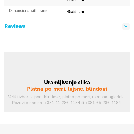
Dimensions with frame
45x55
cm
Reviews
Uramljivanje slika
Platna po meri, lajsne, blindovi
r,
Veliki izbor: lajsne, blindove, platna po meri, ukrasna ogledala.
Pozovite nas na: +381-11-286-4184 ili +381-65-286-4184.