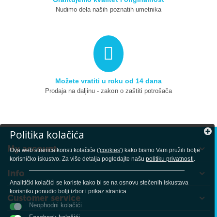
Nudimo dela naših poznatih umetnika
Možete vratiti u roku od 14 dana
Prodaja na daljinu - zakon o zaštiti potrošača
Politika kolačića
My account
Ova web stranica koristi kolačiće ('
cookies
') kako bismo Vam pružili bolje
korisničko iskustvo. Za više detalja pogledajte našu
politiku privatnosti
.
Info
Analitički kolačići se koriste kako bi se na osnovu stečenih iskustava
korisniku ponudio bolji izbor i prikaz stranica.
Customer service
Neophodni kolačići