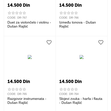
14.500
Din
14.500
Din
CODE:
DR-767
CODE:
DR-766
Duet za violončelo i violinu -
Između tonova - Dušan
Dušan Rajšić
Rajšić
14.500
Din
14.500
Din
CODE:
DR-765
CODE:
DR-764
Razgovor instrumenata -
Slojevi zvuka - harfa i flauta
Dušan Rajšić
- Dušan Rajšić