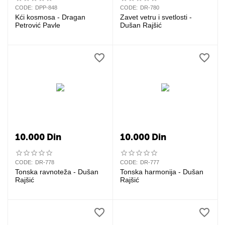
CODE:
DPP-848
CODE:
DR-780
Kći kosmosa - Dragan
Zavet vetru i svetlosti -
Petrović Pavle
Dušan Rajšić
10.000
Din
10.000
Din
CODE:
DR-778
CODE:
DR-777
Tonska ravnoteža - Dušan
Tonska harmonija - Dušan
Rajšić
Rajšić