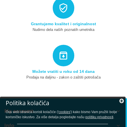
Grantujemo kvalitet i originalnost
Nudimo dela naših poznatih umetnika
Možete vratiti u roku od 14 dana
Prodaja na daljinu - zakon o zaštiti potrošača
Politika kolačića
My account
Ova web stranica koristi kolačiće ('
cookies
') kako bismo Vam pružili bolje
korisničko iskustvo. Za više detalja pogledajte našu
politiku privatnosti
.
Info