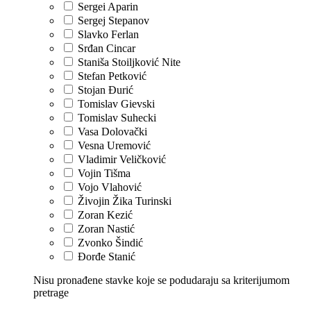
Sergei Aparin
Sergej Stepanov
Slavko Ferlan
Srđan Cincar
Staniša Stoiljković Nite
Stefan Petković
Stojan Đurić
Tomislav Gievski
Tomislav Suhecki
Vasa Dolovački
Vesna Uremović
Vladimir Veličković
Vojin Tišma
Vojo Vlahović
Živojin Žika Turinski
Zoran Kezić
Zoran Nastić
Zvonko Šindić
Đorđe Stanić
Nisu pronađene stavke koje se podudaraju sa kriterijumom
pretrage