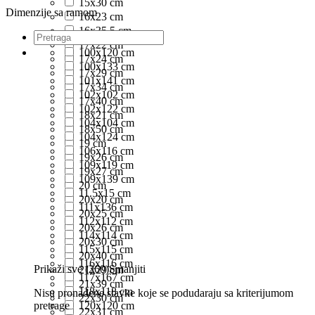
15x30 cm
Dimenzije sa ramom
16x23 cm
16x35.5 cm
17x22 cm
100x120 cm
17x24 cm
100x133 cm
17x29 cm
101x141 cm
17x34 cm
102x102 cm
17x40 cm
102x122 cm
18x21 cm
104x104 cm
18x50 cm
104x124 cm
19 cm
106x116 cm
19x26 cm
109x119 cm
19x27 cm
109x139 cm
20 cm
11.5x15 cm
20x20 cm
111x136 cm
20x25 cm
112x112 cm
20x26 cm
114x114 cm
20x30 cm
115x115 cm
20x40 cm
116x116 cm
Prikaži sve (260)
Smanjiti
21x29 cm
117x167 cm
21x39 cm
118x118 cm
Nisu pronađene stavke koje se podudaraju sa kriterijumom
22x30 cm
pretrage
120x120 cm
22x31 cm