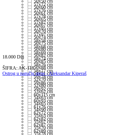
50x50 cm
57x72 cm
50x60 cm
57x76 cm
50x61 cm
57x78 cm
50x65 cm
57x87 cm
50x67 cm
57x95 cm
50x70 cm
57x97 cm
50x74 cm
58x58 cm
50x75 cm
58x68 cm
50x80 cm
58x69 cm
50x82 cm
18.000
Din
58x74 cm
50x85 cm
58x76 cm
50x88 cm
ŠIFRA:
AK-118
58x77 cm
Ostrog u naručju stene - Aleksandar Kiperaš
51x71 cm
59x78 cm
52x70 cm
59x86 cm
52x80 cm
59x92 cm
53x62 cm
60x115 cm
54x63 cm
60x93 cm
54x65 cm
61x76 cm
54x90 cm
62x72 cm
55x63 cm
62x82 cm
55x67 cm
62x87 cm
55x70 cm
62x89 cm
55x78 cm