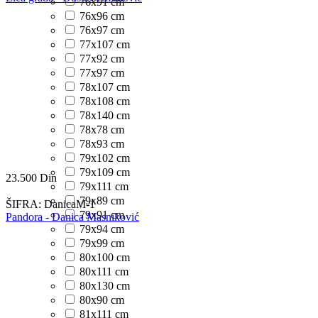
76x91 cm
76x96 cm
76x97 cm
77x107 cm
77x92 cm
77x97 cm
78x107 cm
78x108 cm
78x140 cm
78x78 cm
78x93 cm
79x102 cm
79x109 cm
23.500
Din
79x111 cm
79x89 cm
ŠIFRA:
DanicaM-1
79x91 cm
Pandora - Danica Masniković
79x94 cm
79x99 cm
80x100 cm
80x111 cm
80x130 cm
80x90 cm
81x111 cm