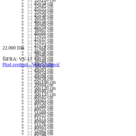
45x54 cm
35x45 cm
45x55 cm
35x50 cm
45x58 cm
36x36 cm
46x56 cm
36x49 cm
46x59 cm
36x61 cm
46x66 cm
37x51 cm
47x57 cm
37x55 cm
47x74 cm
22.000
Din
37x68 cm
48x58 cm
38x46 cm
49x59 cm
ŠIFRA:
VV-17
38x48 cm
49x63 cm
Plod svetlosti - Vojo Vlahović
38x56 cm
49x93 cm
39x54 cm
49x98 cm
39x58 cm
50x106 cm
39x64 cm
50x120 cm
40x40 cm
50x135 cm
40x45 cm
50x65 cm
40x50 cm
51x60 cm
40x51 cm
51x69 cm
40x55 cm
51x71 cm
40x60 cm
51x76 cm
40x65 cm
52x62 cm
40x68 cm