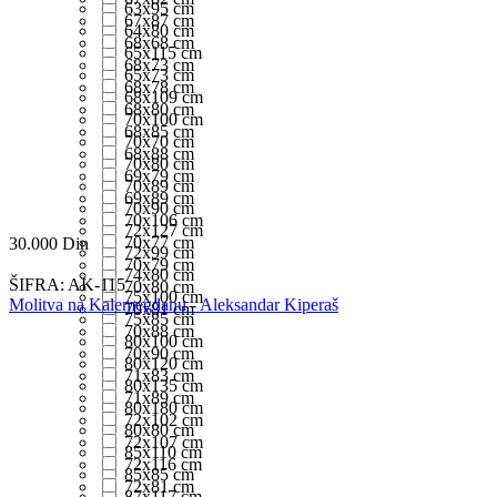
63x95 cm
67x87 cm
64x80 cm
68x68 cm
65x115 cm
68x73 cm
65x73 cm
68x78 cm
68x109 cm
68x80 cm
70x100 cm
68x85 cm
70x70 cm
68x88 cm
70x80 cm
69x79 cm
70x89 cm
69x89 cm
70x90 cm
70x106 cm
72x127 cm
70x77 cm
30.000
Din
72x99 cm
70x79 cm
74x80 cm
ŠIFRA:
AK-115
70x80 cm
75x100 cm
Molitva na Kalemegdanu - Aleksandar Kiperaš
70x81 cm
75x85 cm
70x88 cm
80x100 cm
70x90 cm
80x120 cm
71x83 cm
80x135 cm
71x89 cm
80x180 cm
72x102 cm
80x80 cm
72x107 cm
85x110 cm
72x116 cm
85x85 cm
72x81 cm
87x117 cm