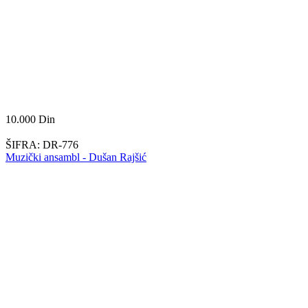
10.000
Din
ŠIFRA:
DR-776
Muzički ansambl - Dušan Rajšić