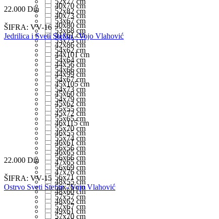
52x77 cm
40x70 cm
22.000
Din
52x82 cm
40x73 cm
53x67 cm
40x80 cm
ŠIFRA:
VV-16
53x68 cm
41x61 cm
Jedrilica i Sveti Stefan - Vojo Vlahović
53x73 cm
42x86 cm
54x62 cm
44x101 cm
54x64 cm
44x56 cm
54x66 cm
44x99 cm
54x67 cm
45x105 cm
54x73 cm
45x60 cm
54x79 cm
45x62 cm
55x55 cm
45x72 cm
55x65 cm
46x115 cm
55x70 cm
46x55 cm
55x74 cm
46x61 cm
56x56 cm
46x65 cm
56x66 cm
22.000
Din
47x65 cm
56x69 cm
47x76 cm
56x71 cm
ŠIFRA:
VV-15
48x55 cm
Ostrvo Sveti Stefan - Vojo Vlahović
56x76 cm
48x60 cm
57x57 cm
48x62 cm
57x67 cm
49x61 cm
57x70 cm