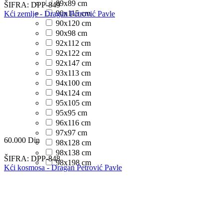
89x89 cm
ŠIFRA:
DPP-849
90x115 cm
Kći zemlje - Dragan Petrović Pavle
90x120 cm
90x98 cm
92x112 cm
92x122 cm
92x147 cm
93x113 cm
94x100 cm
94x124 cm
95x105 cm
95x95 cm
96x116 cm
97x97 cm
60.000
Din
98x128 cm
98x138 cm
ŠIFRA:
DPP-848
98x198 cm
Kći kosmosa - Dragan Petrović Pavle