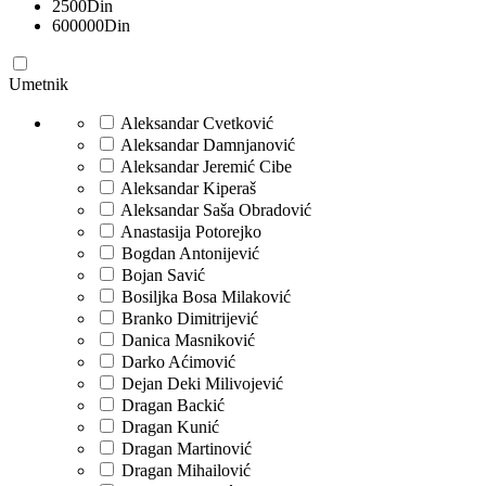
2500
Din
600000
Din
Umetnik
Aleksandar Cvetković
Aleksandar Damnjanović
Aleksandar Jeremić Cibe
Aleksandar Kiperaš
Aleksandar Saša Obradović
Anastasija Potorejko
Bogdan Antonijević
Bojan Savić
Bosiljka Bosa Milaković
Branko Dimitrijević
Danica Masniković
Darko Aćimović
Dejan Deki Milivojević
Dragan Backić
Dragan Kunić
Dragan Martinović
Dragan Mihailović