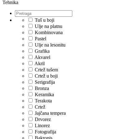
Tehnika
Tuš u boji
Ulje na platnu
Kombinovana
Pastel
Ulje na lesonitu
Grafika
Akvarel
Akril
Crtež tušem
Crtež u boji
Serigrafija
Bronza
Keramika
Terakota
Crtež
Jajčana tempera
Drvorez
Linorez
Fotografija
Bakropis