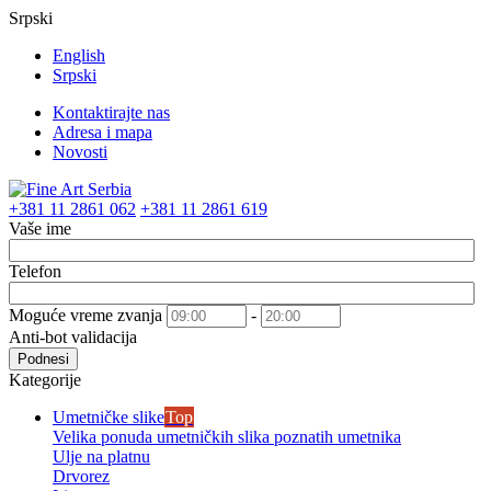
Srpski
English
Srpski
Kontaktirajte nas
Adresa i mapa
Novosti
+381 11 2861 062
+381 11 2861 619
Vaše ime
Telefon
Moguće vreme zvanja
-
Anti-bot validacija
Podnesi
Kategorije
Umetničke slike
Top
Velika ponuda umetničkih slika poznatih umetnika
Ulje na platnu
Drvorez