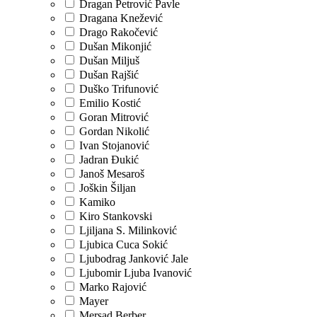
Dragan Petrović Pavle
Dragana Knežević
Drago Rakočević
Dušan Mikonjić
Dušan Miljuš
Dušan Rajšić
Duško Trifunović
Emilio Kostić
Goran Mitrović
Gordan Nikolić
Ivan Stojanović
Jadran Đukić
Janoš Mesaroš
Joškin Šiljan
Kamiko
Kiro Stankovski
Ljiljana S. Milinković
Ljubica Cuca Sokić
Ljubodrag Janković Jale
Ljubomir Ljuba Ivanović
Marko Rajović
Mayer
Mersad Berber