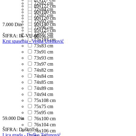
72x82 cm
89x122 cm
72x84 cm
90x100 cm
72x87 cm
90x120 cm
72x92 cm
90x140 cm
7.000
Din
72x96 cm
95x125 cm
72x97 cm
ŠIFRA:
IK-VU-87
96x96 cm
73x103 cm
Krst spasenja - Vesna Uremović
73x83 cm
73x91 cm
73x93 cm
73x97 cm
74x82 cm
74x84 cm
74x85 cm
74x89 cm
74x94 cm
75x108 cm
75x75 cm
75x95 cm
59.000
Din
76x100 cm
76x104 cm
ŠIFRA:
DuškoT-1
76x106 cm
Lica grada - Duško Trifunović