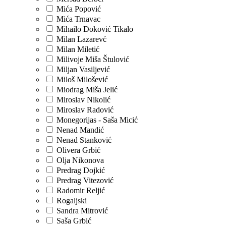
Mića Popović
Mića Trnavac
Mihailo Đoković Tikalo
Milan Lazarevć
Milan Miletić
Milivoje Miša Štulović
Miljan Vasiljević
Miloš Milošević
Miodrag Miša Jelić
Miroslav Nikolić
Miroslav Radović
Monegorijas - Saša Micić
Nenad Mandić
Nenad Stanković
Olivera Grbić
Olja Nikonova
Predrag Dojkić
Predrag Vitezović
Radomir Reljić
Rogaljski
Sandra Mitrović
Saša Grbić