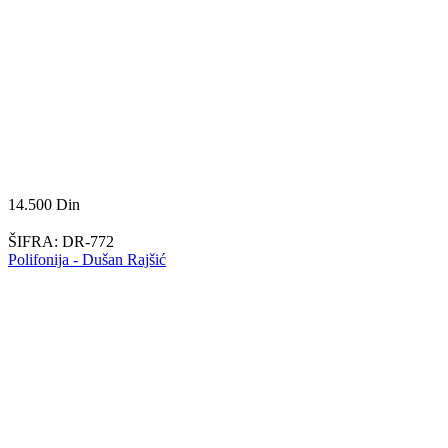
14.500
Din
ŠIFRA:
DR-772
Polifonija - Dušan Rajšić