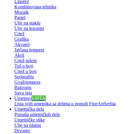
Linorez
Kombinovana tehnika
Mozaik
Pastel
Ulje na staklu
Ulje na lesonitu
Crtež
Grafika
Akvarel
Jajčana tempera
Akril
Crtež tušem
Tuš u boji
Crtež u boji
Serigrafija
Gvaš/tempera
Bakropis
Suva igla
Umetnici
LISTA
Lista svih umetnika sa delima u ponudi FineArtSerbia
Umetnička dela
Ponuda umetničkih dela
Umetničke slike
Ulje na platnu
Drvorez