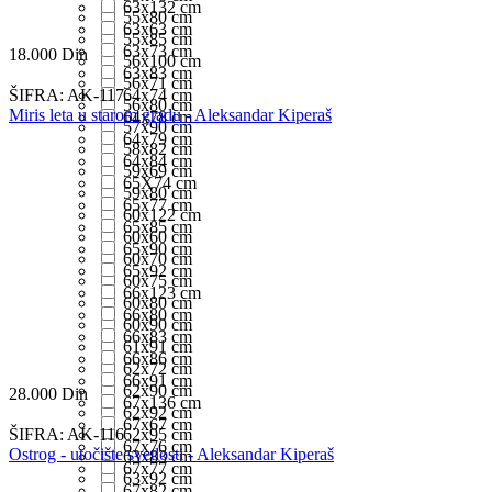
63x132 cm
55x80 cm
63x63 cm
55x85 cm
63x73 cm
18.000
Din
56x100 cm
63x83 cm
56x71 cm
ŠIFRA:
AK-117
64x74 cm
56x80 cm
Miris leta u starom gradu - Aleksandar Kiperaš
64x78 cm
57x90 cm
64x79 cm
58x82 cm
64x84 cm
59x69 cm
65X74 cm
59x80 cm
65x77 cm
60x122 cm
65x85 cm
60x60 cm
65x90 cm
60x70 cm
65x92 cm
60x75 cm
66x123 cm
60x80 cm
66x80 cm
60x90 cm
66x83 cm
61x91 cm
66x86 cm
62x72 cm
66x91 cm
62x90 cm
28.000
Din
67x136 cm
62x92 cm
67x67 cm
ŠIFRA:
AK-116
62x95 cm
67x76 cm
Ostrog - utočište svetlosti - Aleksandar Kiperaš
63x83 cm
67x77 cm
63x92 cm
67x82 cm