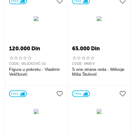
FREE 
FREE 
120.000
Din
65.000
Din
CODE:
VELIČKOVIĆ-10
CODE:
MMŠ-9
Figura u pokretu - Vladimir
S one strane reda - Milivoje
Veličković
Miša Štulović
FREE 
FREE 