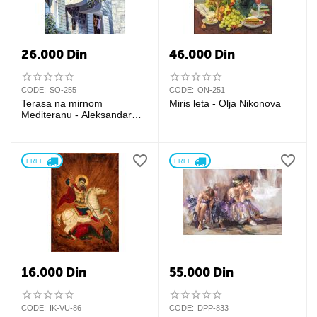
26.000
Din
46.000
Din
CODE:
SO-255
CODE:
ON-251
Terasa na mirnom
Miris leta - Olja Nikonova
Mediteranu - Aleksandar
Saša Obradović
FREE 
FREE 
16.000
Din
55.000
Din
CODE:
IK-VU-86
CODE:
DPP-833