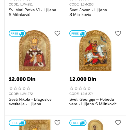
CODE:
LJM-251
CODE:
LJM-253
Sv. Mati Petka VI - Ljiljana
Sveti Jovan - Ljiljana
S.Milinković
S.Milinković
FREE 
FREE 
12.000
Din
12.000
Din
CODE:
LJM-272
CODE:
LJM-274
Sveti Nikola - Blagoslov
Sveti Georgije – Pobeda
svetitelja - Ljiljana
vere - Ljiljana S.Milinković
S.Milinković
FREE 
FREE 