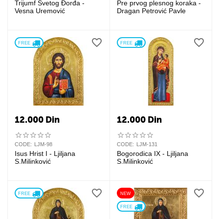
Trijumf Svetog Đorđa -
Pre prvog plesnog koraka -
Vesna Uremović
Dragan Petrović Pavle
FREE 
FREE 
12.000
Din
12.000
Din
CODE:
LJM-98
CODE:
LJM-131
Isus Hrist I - Ljiljana
Bogorodica IX - Ljiljana
S.Milinković
S.Milinković
FREE 
NEW
FREE 