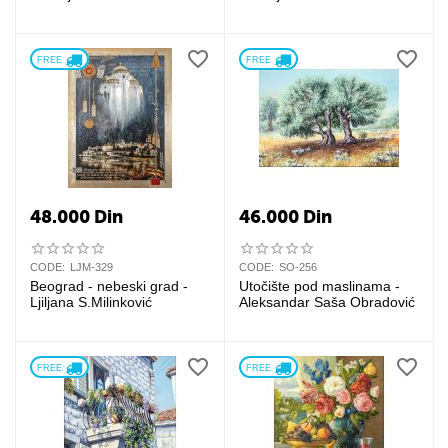
FREE 
FREE 
48.000
Din
46.000
Din
CODE:
LJM-329
CODE:
SO-256
Beograd - nebeski grad -
Utočište pod maslinama -
Ljiljana S.Milinković
Aleksandar Saša Obradović
FREE 
FREE 