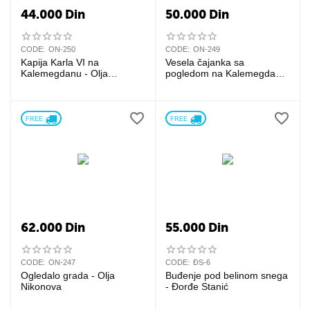
44.000
Din
50.000
Din
CODE:
ON-250
CODE:
ON-249
Kapija Karla VI na
Vesela čajanka sa
Kalemegdanu - Olja
pogledom na Kalemegdan -
Nikonova
Olja Nikonova
FREE 
FREE 
62.000
Din
55.000
Din
CODE:
ON-247
CODE:
ĐS-6
Ogledalo grada - Olja
Buđenje pod belinom snega
Nikonova
- Đorđe Stanić