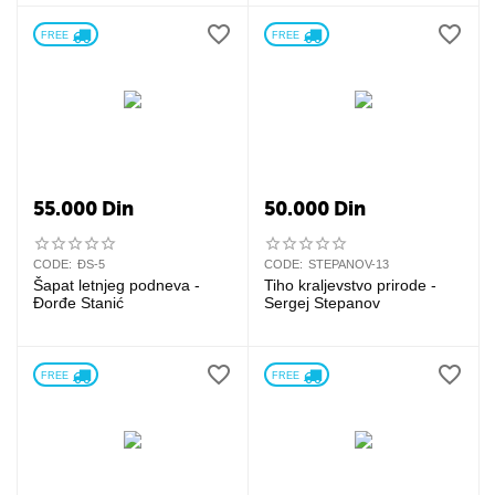
FREE 
FREE 
55.000
Din
50.000
Din
CODE:
ĐS-5
CODE:
STEPANOV-13
Šapat letnjeg podneva -
Tiho kraljevstvo prirode -
Đorđe Stanić
Sergej Stepanov
FREE 
FREE 