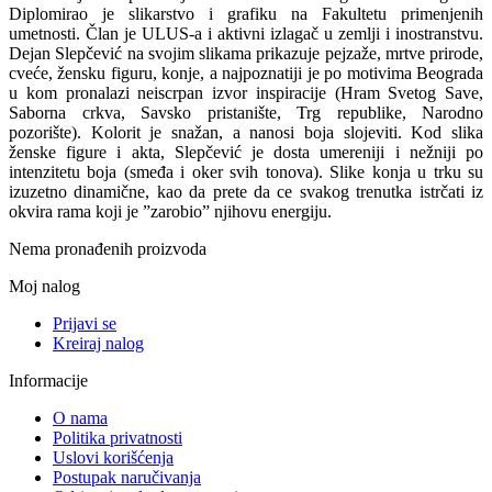
Diplomirao je slikarstvo i grafiku na Fakultetu primenjenih
umetnosti. Član je ULUS-a i aktivni izlagač u zemlji i inostranstvu.
Dejan Slepčević na svojim slikama prikazuje pejzaže, mrtve prirode,
cveće, žensku figuru, konje, a najpoznatiji je po motivima Beograda
u kom pronalazi neiscrpan izvor inspiracije (Hram Svetog Save,
Saborna crkva, Savsko pristanište, Trg republike, Narodno
pozorište). Kolorit je snažan, a nanosi boja slojeviti. Kod slika
ženske figure i akta, Slepčević je dosta umereniji i nežniji po
intenzitetu boja (smeđa i oker svih tonova). Slike konja u trku su
izuzetno dinamične, kao da prete da ce svakog trenutka istrčati iz
okvira rama koji je ”zarobio” njihovu energiju.
Nema pronađenih proizvoda
Moj nalog
Prijavi se
Kreiraj nalog
Informacije
O nama
Politika privatnosti
Uslovi korišćenja
Postupak naručivanja