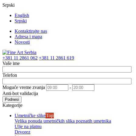
Srpski
English
Srpski
Kontaktirajte nas
Adresa i mapa
Novosti
+381 11 2861 062
+381 11 2861 619
Vaše ime
Telefon
Moguće vreme zvanja
-
Anti-bot validacija
Podnesi
Kategorije
Umetničke slike
Top
Velika ponuda umetničkih slika poznatih umetnika
Ulje na platnu
Drvorez