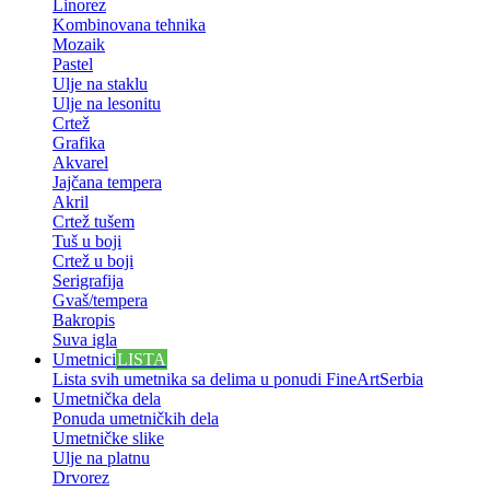
Linorez
Kombinovana tehnika
Mozaik
Pastel
Ulje na staklu
Ulje na lesonitu
Crtež
Grafika
Akvarel
Jajčana tempera
Akril
Crtež tušem
Tuš u boji
Crtež u boji
Serigrafija
Gvaš/tempera
Bakropis
Suva igla
Umetnici
LISTA
Lista svih umetnika sa delima u ponudi FineArtSerbia
Umetnička dela
Ponuda umetničkih dela
Umetničke slike
Ulje na platnu
Drvorez