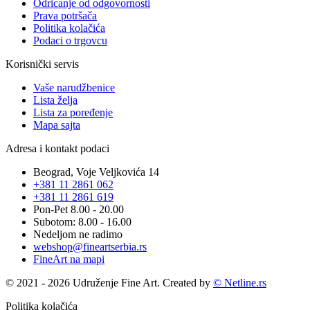
Odricanje od odgovornosti
Prava potršača
Politika kolačića
Podaci o trgovcu
Korisnički servis
Vaše narudžbenice
Lista želja
Lista za poređenje
Mapa sajta
Adresa i kontakt podaci
Beograd, Voje Veljkovića 14
+381 11 2861 062
+381 11 2861 619
Pon-Pet 8.00 - 20.00
Subotom: 8.00 - 16.00
Nedeljom ne radimo
webshop@fineartserbia.rs
FineArt na mapi
© 2021 - 2026 Udruženje Fine Art. Created by
© Netline.rs
Politika kolačića