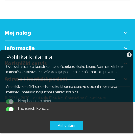
Moj nalog
Informacije
Politika kolačića
Korisnički servis
Ova web stranica koristi kolačiće ('
cookies
') kako bismo Vam pružili bolje
korisničko iskustvo. Za više detalja pogledajte našu
politiku privatnosti
.
Adresa i kontakt podaci
Analitički kolačići se koriste kako bi se na osnovu stečenih iskustava
korisniku ponudio bolji izbor i prikaz stranica.
© 2021 - 2026 Udruženje Fine Art. Created by
© Netline.rs
Neophodni kolačići
Facebook kolačići
Prihvatam