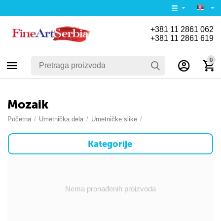
+381 11 2861 062
+381 11 2861 619
0
Mozaik
Početna
/
Umetnička dela
/
Umetničke slike
/
Kategorije
Nema pronađenih proizvoda