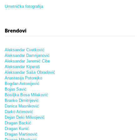
Umetnička fotografija
Brendovi
Aleksandar Cvetković
Aleksandar Damnjanović
Aleksandar Jeremić Cibe
Aleksandar Kiperaš
Aleksandar Saša Obradović
Anastasija Potorejko
Bogdan Antonijević
Bojan Savić
Bosiljka Bosa Milaković
Branko Dimitrijević
Danica Masniković
Darko Aćimović
Dejan Deki Milivojević
Dragan Backić
Dragan Kunić
Dragan Martinović
Dragan Mihailović