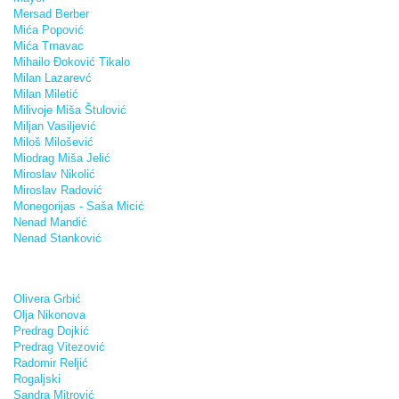
Mersad Berber
Mića Popović
Mića Trnavac
Mihailo Đoković Tikalo
Milan Lazarevć
Milan Miletić
Milivoje Miša Štulović
Miljan Vasiljević
Miloš Milošević
Miodrag Miša Jelić
Miroslav Nikolić
Miroslav Radović
Monegorijas - Saša Micić
Nenad Mandić
Nenad Stanković
Olivera Grbić
Olja Nikonova
Predrag Dojkić
Predrag Vitezović
Radomir Reljić
Rogaljski
Sandra Mitrović