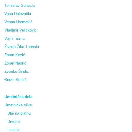
Tomislav Suhecki
Vasa Dolovački
Vesna Uremović
Vladimir Veličković
Vojin Tišma
Živojin Žika Turinski
Zoran Kezić
Zoran Nastić
Zvonko Šindić
Đorđe Stanić
Umetnička dela
Umetničke slike
Ulje na platnu
Drvorez
Linorez