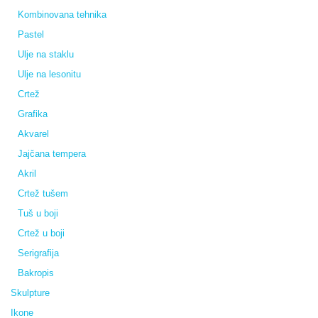
Kombinovana tehnika
Pastel
Ulje na staklu
Ulje na lesonitu
Crtež
Grafika
Akvarel
Jajčana tempera
Akril
Crtež tušem
Tuš u boji
Crtež u boji
Serigrafija
Bakropis
Skulpture
Ikone