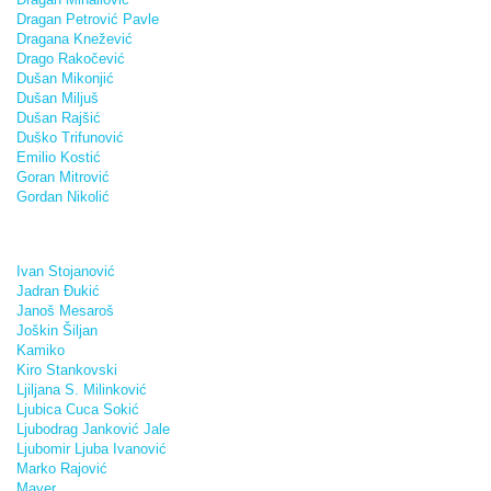
Dragan Petrović Pavle
Dragana Knežević
Drago Rakočević
Dušan Mikonjić
Dušan Miljuš
Dušan Rajšić
Duško Trifunović
Emilio Kostić
Goran Mitrović
Gordan Nikolić
Ivan Stojanović
Jadran Đukić
Janoš Mesaroš
Joškin Šiljan
Kamiko
Kiro Stankovski
Ljiljana S. Milinković
Ljubica Cuca Sokić
Ljubodrag Janković Jale
Ljubomir Ljuba Ivanović
Marko Rajović
Mayer