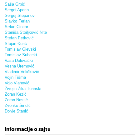
Saša Grbić
Sergei Aparin
Sergej Stepanov
Slavko Ferlan
Srđan Cincar
Staniša Stoiljković Nite
Stefan Petković
Stojan Đurić
Tomislav Gievski
Tomislav Suhecki
Vasa Dolovački
Vesna Uremović
Vladimir Veličković
Vojin Tišma
Vojo Vlahović
Živojin Žika Turinski
Zoran Kezić
Zoran Nastić
Zvonko Šindić
Đorđe Stanić
Informacije o sajtu