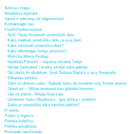
Adresa i mapa
Besplatna isporuka
Izjava o odricanju od odgovornosti
Kontaktirajte nas
FineArtSerbia-novosti
Akril: Tajna živopisnih umetničkih dela
Kako odabrati umetničko delo za svoj dom
Kako održavati umetnička dela?
Kako tehnologija menja umetnost?
Momčilo Moma Fundup
Nadežda Petrović – najveća slikarka Srbije
Nenad Janićijević i kratka istorija naše galerije
Od crteža do skulpture: Svet Dušana Rajšića u srcu Beograda
Slikarske tehnike
Slike za dnevnu sobu - Najbolji način da osvežite svoj životni prostor
Street art – Ulična umetnost kao globalni fenomen
Ulje na platnu - Magija koja traje
Umetnost Saše Obradovića - igre stilova i svetlosti
Zašto je umetnička slika savršen poklon?
O nama
Podaci o trgovcu
Politika kolačića
Politika privatnosti
Postupak naručivanja