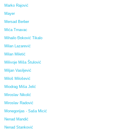
Marko Rajović
Mayer
Mersad Berber
Mića Trnavac
Mihailo Đoković Tikalo
Milan Lazarević
Milan Miletić
Milivoje Miša Štulović
Miljan Vasiljević
Miloš Milošević
Miodrag Miša Jelić
Miroslav Nikolić
Miroslav Radović
Monegorijas - Saša Micić
Nenad Mandić
Nenad Stanković