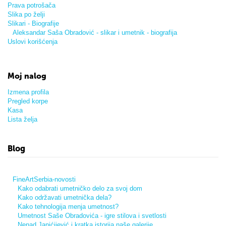
Prava potrošača
Slika po želji
Slikari - Biografije
Aleksandar Saša Obradović - slikar i umetnik - biografija
Uslovi korišćenja
Moj nalog
Izmena profila
Pregled korpe
Kasa
Lista želja
Blog
FineArtSerbia-novosti
Kako odabrati umetničko delo za svoj dom
Kako održavati umetnička dela?
Kako tehnologija menja umetnost?
Umetnost Saše Obradovića - igre stilova i svetlosti
Nenad Janićijević i kratka istorija naše galerije