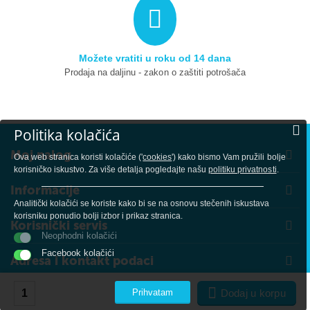
Možete vratiti u roku od 14 dana
Prodaja na daljinu - zakon o zaštiti potrošača
Politika kolačića
Moj nalog
Ova web stranica koristi kolačiće ('
cookies
') kako bismo Vam pružili bolje
korisničko iskustvo. Za više detalja pogledajte našu
politiku privatnosti
.
Informacije
Analitički kolačići se koriste kako bi se na osnovu stečenih iskustava
korisniku ponudio bolji izbor i prikaz stranica.
Korisnički servis
Neophodni kolačići
Facebook kolačići
Adresa i kontakt podaci
Prihvatam
Dodaj u korpu
© 2021 - 2026 Udruženje Fine Art. Created by
© Netline.rs