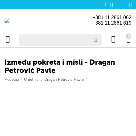
+381 11 2861 062
+381 11 2861 619
0
Između pokreta i misli - Dragan
Petrović Pavle
Početna
/
Umetnici
/
Dragan Petrović Pavle
/