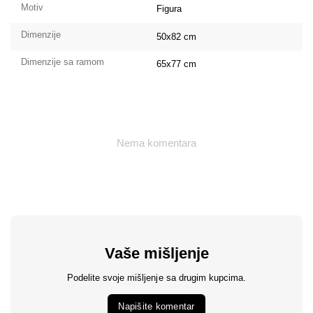
Motiv
Figura
Dimenzije
50x82
cm
Dimenzije sa ramom
65x77
cm
Nema komentara
Vaše mišljenje
Podelite svoje mišljenje sa drugim kupcima.
Napišite komentar