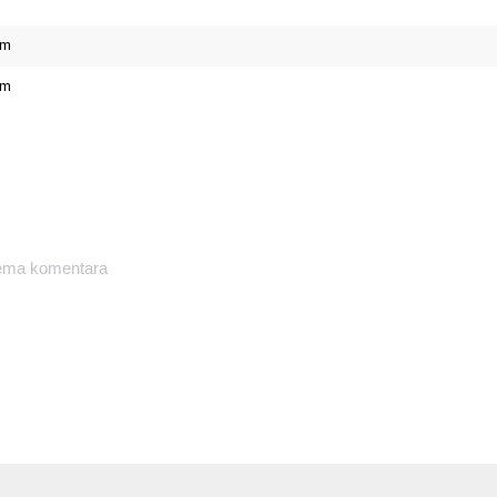
cm
cm
ma komentara