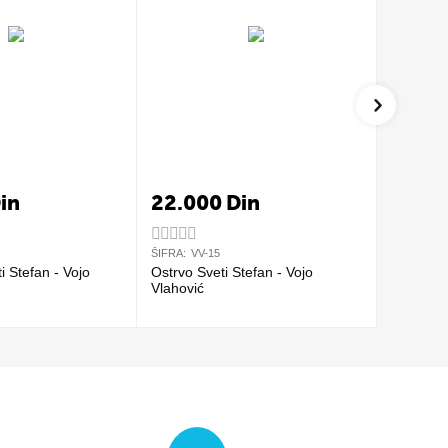
in
22.000
Din
18.0
ŠIFRA:
VV-15
ŠIFRA:
AK
ti Stefan - Vojo
Ostrvo Sveti Stefan - Vojo
Ostrog u
Vlahović
Aleksand