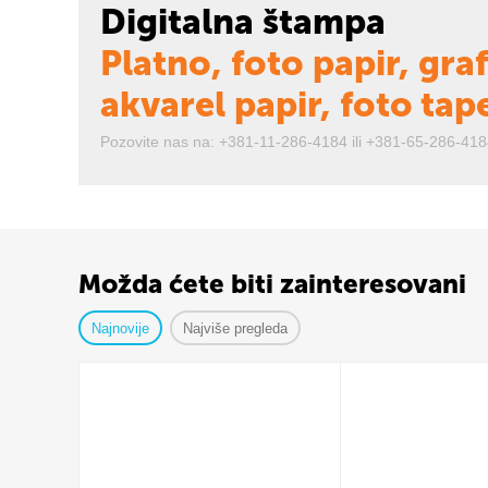
Digitalna štampa
Platno, foto papir, graf
akvarel papir, foto tap
Pozovite nas na: +381-11-286-4184 ili +381-65-286-418
Možda ćete biti zainteresovani
Najnovije
Najviše pregleda