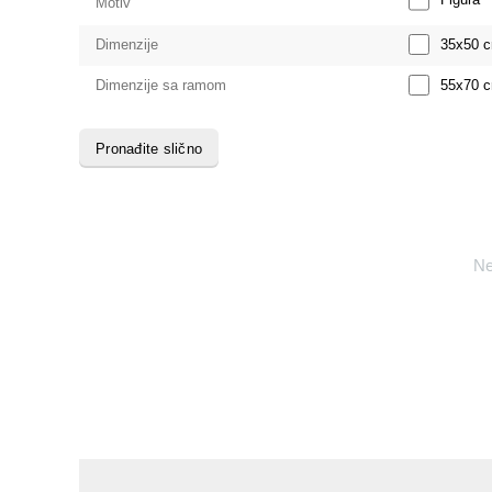
Motiv
35x50
Dimenzije
55x70
Dimenzije sa ramom
Pronađite slično
Ne