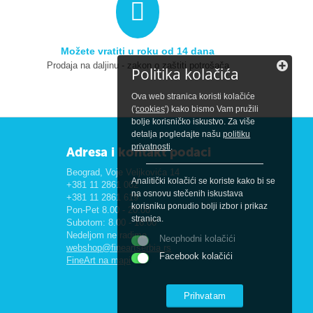
Možete vratiti u roku od 14 dana
Prodaja na daljinu - zakon o zaštiti potrošača
Politika kolačića
Ova web stranica koristi kolačiće
('
cookies
') kako bismo Vam pružili
bolje korisničko iskustvo. Za više
detalja pogledajte našu
politiku
privatnosti
.
Adresa i kontakt podaci
Beograd, Voje Veljkovića 14
Analitički kolačići se koriste kako bi se
+381 11 2861 062
na osnovu stečenih iskustava
+381 11 2861 619
korisniku ponudio bolji izbor i prikaz
Pon-Pet 8.00 - 20.00
stranica.
Subotom: 8.00 - 16.00
Nedeljom ne radimo
Neophodni kolačići
webshop@fineartserbia.rs
Facebook kolačići
FineArt na mapi
Prihvatam