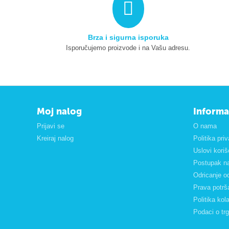
Brza i sigurna isporuka
Isporučujemo proizvode i na Vašu adresu.
Moj nalog
Informa
Prijavi se
O nama
Kreiraj nalog
Politika pri
Uslovi kori
Postupak na
Odricanje o
Prava potrš
Politika kol
Podaci o tr