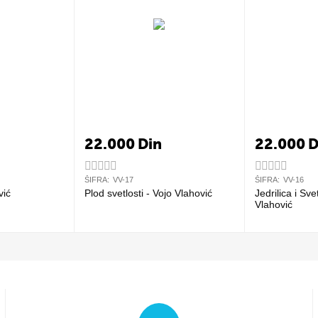
22.000
Din
22.000
D
ŠIFRA:
VV-17
ŠIFRA:
VV-16
vić
Plod svetlosti - Vojo Vlahović
Jedrilica i Sve
Vlahović