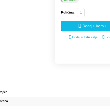
na stanju
Količina:
Dodaj u korpu
Dodaj u listu želja
Sh
ajšić
ovana