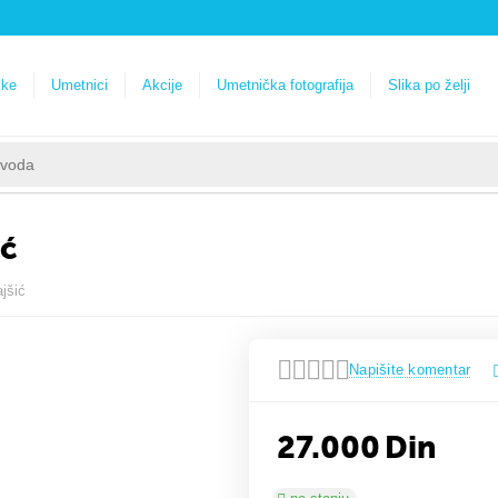
ike
Umetnici
Akcije
Umetnička fotografija
Slika po želji
ić
jšić
Napišite komentar
27.000
Din