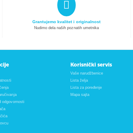
Grantujemo kvalitet i originalnost
Nudimo dela naših poznatih umetnika
cije
Korisnički servis
Vaše narudžbenice
vatnosti
Lista želja
šćenja
Lista za poređenje
ručivanja
Mapa sajta
d odgovornosti
ača
ačića
govcu