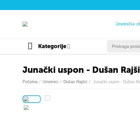
Umetničke sl
Kategorije
Junački uspon - Dušan Rajš
Početna
/
Umetnici
/
Dušan Rajšić
/
Junački uspon - Dušan Ra