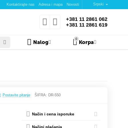
Srpski
Kontaktirajte nas
Adresa i mapa
Novosti
+381 11 2861 062
+381 11 2861 619
0
Nalog
Korpa
Postavite pitanje
ŠIFRA:
DR-550
Način i cena isporuke
Načini plaćanja