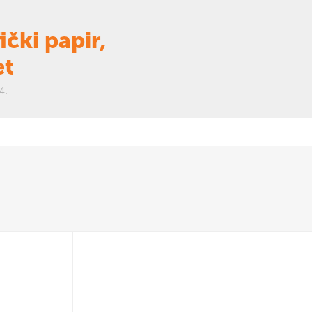
ički papir,
et
4.