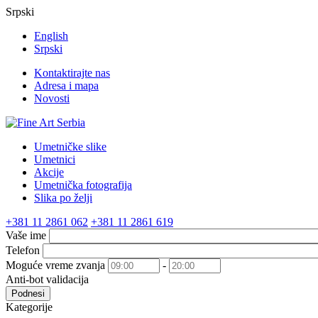
Srpski
English
Srpski
Kontaktirajte nas
Adresa i mapa
Novosti
Umetničke slike
Umetnici
Akcije
Umetnička fotografija
Slika po želji
+381 11 2861 062
+381 11 2861 619
Vaše ime
Telefon
Moguće vreme zvanja
-
Anti-bot validacija
Podnesi
Kategorije