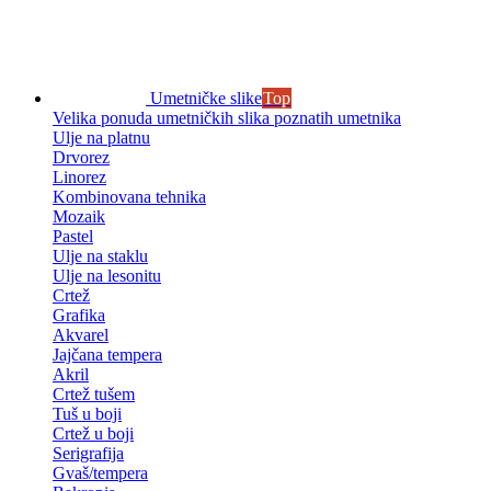
Umetničke slike
Top
Velika ponuda umetničkih slika poznatih umetnika
Ulje na platnu
Drvorez
Linorez
Kombinovana tehnika
Mozaik
Pastel
Ulje na staklu
Ulje na lesonitu
Crtež
Grafika
Akvarel
Jajčana tempera
Akril
Crtež tušem
Tuš u boji
Crtež u boji
Serigrafija
Gvaš/tempera