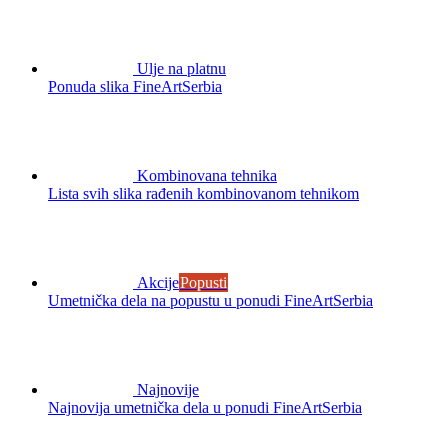
Ulje na platnu
Ponuda slika FineArtSerbia
Kombinovana tehnika
Lista svih slika rađenih kombinovanom tehnikom
Akcije
Popusti
Umetnička dela na popustu u ponudi FineArtSerbia
Najnovije
Najnovija umetnička dela u ponudi FineArtSerbia