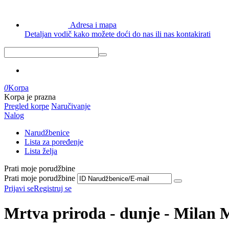
Adresa i mapa
Detaljan vodič kako možete doći do nas ili nas kontakirati
0
Korpa
Korpa je prazna
Pregled korpe
Naručivanje
Nalog
Narudžbenice
Lista za poređenje
Lista želja
Prati moje porudžbine
Prati moje porudžbine
Prijavi se
Registruj se
Mrtva priroda - dunje - Milan M