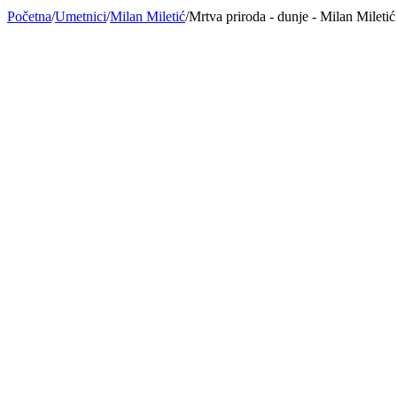
Početna
/
Umetnici
/
Milan Miletić
/
Mrtva priroda - dunje - Milan Miletić