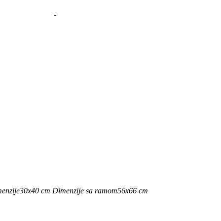
enzije
30x40 cm
Dimenzije sa ramom
56x66 cm