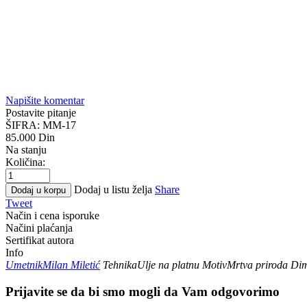
Napišite komentar
Postavite pitanje
ŠIFRA:
MM-17
85.000
Din
Na stanju
Količina:
Dodaj u listu želja
Share
Dodaj u korpu
Tweet
Način i cena isporuke
Načini plaćanja
Sertifikat autora
Info
Umetnik
Milan Miletić
Tehnika
Ulje na platnu
Motiv
Mrtva priroda
Dim
Prijavite se da bi smo mogli da Vam odgovorimo