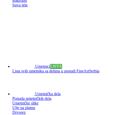
Bakropis
Suva igla
Umetnici
LISTA
Lista svih umetnika sa delima u ponudi FineArtSerbia
Umetnička dela
Ponuda umetničkih dela
Umetničke slike
Ulje na platnu
Drvorez