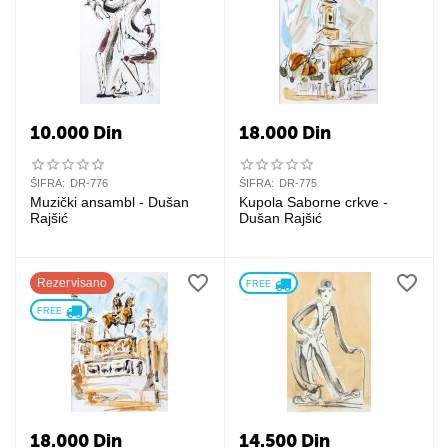
10.000
Din
18.000
Din
ŠIFRA:
DR-776
ŠIFRA:
DR-775
Muzički ansambl - Dušan
Kupola Saborne crkve -
Rajšić
Dušan Rajšić
Rezervisano
FREE 
FREE 
18.000
Din
14.500
Din