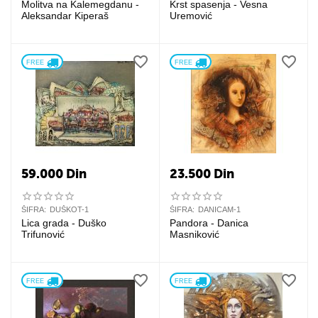
Molitva na Kalemegdanu -
Krst spasenja - Vesna
Aleksandar Kiperaš
Uremović
FREE 
FREE 
59.000
Din
23.500
Din
ŠIFRA:
DUŠKOT-1
ŠIFRA:
DANICAM-1
Lica grada - Duško
Pandora - Danica
Trifunović
Masniković
FREE 
FREE 