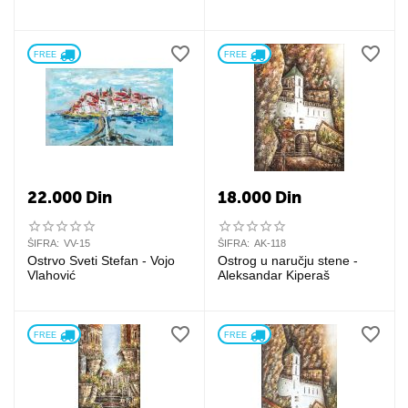
FREE 
FREE 
22.000
Din
18.000
Din
ŠIFRA:
VV-15
ŠIFRA:
AK-118
Ostrvo Sveti Stefan - Vojo
Ostrog u naručju stene -
Vlahović
Aleksandar Kiperaš
FREE 
FREE 