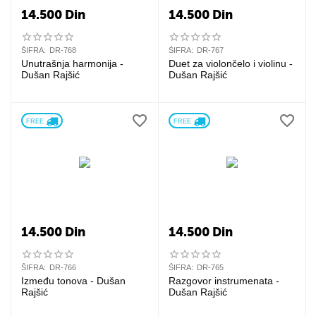
14.500
Din
14.500
Din
ŠIFRA:
DR-768
ŠIFRA:
DR-767
Unutrašnja harmonija -
Duet za violončelo i violinu -
Dušan Rajšić
Dušan Rajšić
FREE 
FREE 
14.500
Din
14.500
Din
ŠIFRA:
DR-766
ŠIFRA:
DR-765
Između tonova - Dušan
Razgovor instrumenata -
Rajšić
Dušan Rajšić