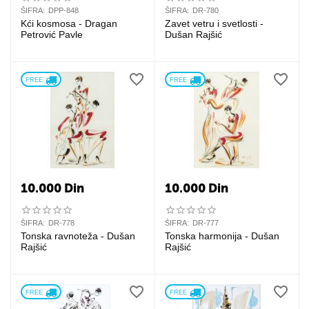
ŠIFRA:
DPP-848
ŠIFRA:
DR-780
Kći kosmosa - Dragan
Zavet vetru i svetlosti -
Petrović Pavle
Dušan Rajšić
FREE 
FREE 
10.000
Din
10.000
Din
ŠIFRA:
DR-778
ŠIFRA:
DR-777
Tonska ravnoteža - Dušan
Tonska harmonija - Dušan
Rajšić
Rajšić
FREE 
FREE 