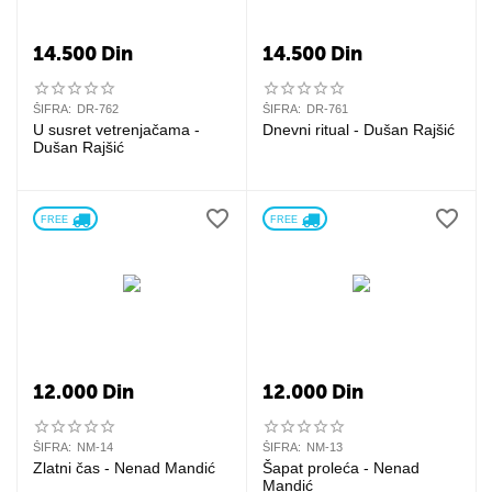
14.500
Din
14.500
Din
ŠIFRA:
DR-762
ŠIFRA:
DR-761
U susret vetrenjačama -
Dnevni ritual - Dušan Rajšić
Dušan Rajšić
FREE 
FREE 
12.000
Din
12.000
Din
ŠIFRA:
NM-14
ŠIFRA:
NM-13
Zlatni čas - Nenad Mandić
Šapat proleća - Nenad
Mandić