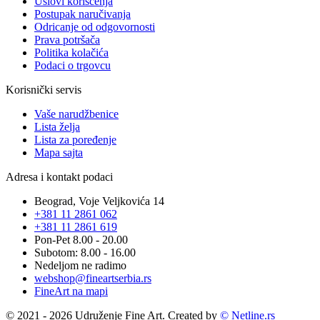
Uslovi korišćenja
Postupak naručivanja
Odricanje od odgovornosti
Prava potršača
Politika kolačića
Podaci o trgovcu
Korisnički servis
Vaše narudžbenice
Lista želja
Lista za poređenje
Mapa sajta
Adresa i kontakt podaci
Beograd, Voje Veljkovića 14
+381 11 2861 062
+381 11 2861 619
Pon-Pet 8.00 - 20.00
Subotom: 8.00 - 16.00
Nedeljom ne radimo
webshop@fineartserbia.rs
FineArt na mapi
© 2021 - 2026 Udruženje Fine Art. Created by
© Netline.rs