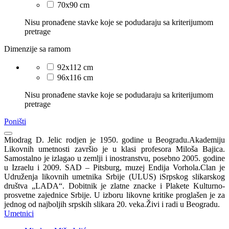
70x90 cm
Nisu pronađene stavke koje se podudaraju sa kriterijumom
pretrage
Dimenzije sa ramom
92x112 cm
96x116 cm
Nisu pronađene stavke koje se podudaraju sa kriterijumom
pretrage
Poništi
Miodrag D. Jelic rodjen je 1950. godine u Beogradu.Akademiju
Likovnih umetnosti završio je u klasi profesora Miloša Bajica.
Samostalno je izlagao u zemlji i inostranstvu, posebno 2005. godine
u Izraelu i 2009. SAD – Pitsburg, muzej Endija Vorhola.Clan je
Udruženja likovnih umetnika Srbije (ULUS) iSrpskog slikarskog
društva „LADA“. Dobitnik je zlatne znacke i Plakete Kulturno-
prosvetne zajednice Srbije. U izboru likovne kritike proglašen je za
jednog od najboljih srpskih slikara 20. veka.Živi i radi u Beogradu.
Umetnici