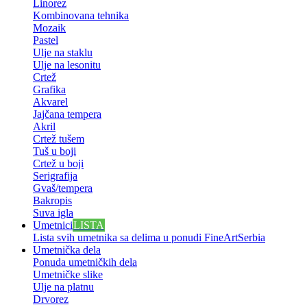
Linorez
Kombinovana tehnika
Mozaik
Pastel
Ulje na staklu
Ulje na lesonitu
Crtež
Grafika
Akvarel
Jajčana tempera
Akril
Crtež tušem
Tuš u boji
Crtež u boji
Serigrafija
Gvaš/tempera
Bakropis
Suva igla
Umetnici
LISTA
Lista svih umetnika sa delima u ponudi FineArtSerbia
Umetnička dela
Ponuda umetničkih dela
Umetničke slike
Ulje na platnu
Drvorez