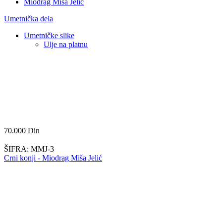
Miodrag Miša Jelić
Umetnička dela
Umetničke slike
Ulje na platnu
70.000
Din
ŠIFRA:
MMJ-3
Crni konji - Miodrag Miša Jelić