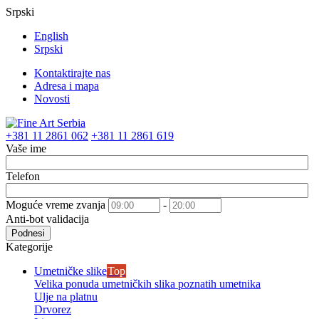
Srpski
English
Srpski
Kontaktirajte nas
Adresa i mapa
Novosti
+381 11 2861 062
+381 11 2861 619
Vaše ime
Telefon
Moguće vreme zvanja
-
Anti-bot validacija
Podnesi
Kategorije
Umetničke slike
Top
Velika ponuda umetničkih slika poznatih umetnika
Ulje na platnu
Drvorez