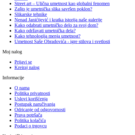
Street art – Ulična umetnost kao globalni fenomen
Zašto je umetnička slika savršen poklon?
Slikarske tehnike
Nenad Janićijević i kratka istorija naše galerije
Kako odabrati umetničko delo za svoj dom?
Kako održavati umetnička dela?
Kako tehnologija menja umetnost?
Umetnost Saše Obradovića - igre stilova i svetlosti
Moj nalog
Prijavi se
Kreiraj nalog
Informacije
O nama
Politika privatnosti
Uslovi korišćenja
Postupak naručivanja
Odricanje od odgovornosti
Prava potršača
Politika kolačića
Podaci o trgovcu