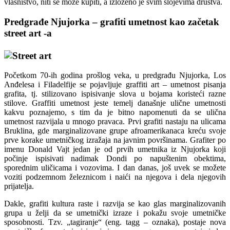
vlasništvo, niti se može kupiti, a izloženo je svim slojevima društva.
Predgrađe Njujorka – grafiti umetnost kao začetak
street art -a
Početkom 70-ih godina prošlog veka, u predgrađu Njujorka, Los
Anđelesa i Filadelfije se pojavljuje graffiti art – umetnost pisanja
grafita, tj. stilizovano ispisivanje slova u bojama koristeći razne
stilove. Graffiti umetnost jeste temelj današnje ulične umetnosti
kakvu poznajemo, s tim da je bitno napomenuti da se ulična
umetnost razvijala u mnogo pravaca. Prvi grafiti nastaju na ulicama
Bruklina, gde marginalizovane grupe afroamerikanaca kreću svoje
prve korake umetničkog izražaja na javnim površinama. Grafiter po
imenu Donald Vajt jedan je od prvih umetnika iz Njujorka koji
počinje ispisivati nadimak Dondi po napuštenim obektima,
sporednim uličicama i vozovima. I dan danas, još uvek se možete
voziti podzemnom železnicom i naići na njegova i dela njegovih
prijatelja.
Dakle, grafiti kultura raste i razvija se kao glas marginalizovanih
grupa u želji da se umetnički izraze i pokažu svoje umetničke
sposobnosti. Tzv. „tagiranje“ (eng. tagg – oznaka), postaje nova