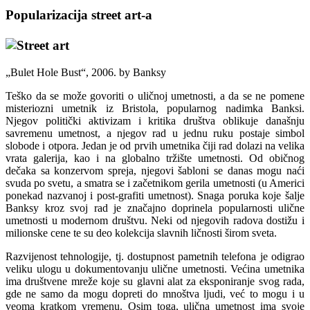
Popularizacija street art-a
„Bulet Hole Bust“, 2006. by Banksy
Teško da se može govoriti o uličnoj umetnosti, a da se ne pomene
misteriozni umetnik iz Bristola, popularnog nadimka Banksi.
Njegov politički aktivizam i kritika društva oblikuje današnju
savremenu umetnost, a njegov rad u jednu ruku postaje simbol
slobode i otpora. Jedan je od prvih umetnika čiji rad dolazi na velika
vrata galerija, kao i na globalno tržište umetnosti. Od običnog
dečaka sa konzervom spreja, njegovi šabloni se danas mogu naći
svuda po svetu, a smatra se i začetnikom gerila umetnosti (u Americi
ponekad nazvanoj i post-grafiti umetnost). Snaga poruka koje šalje
Banksy kroz svoj rad je značajno doprinela popularnosti ulične
umetnosti u modernom društvu. Neki od njegovih radova dostižu i
milionske cene te su deo kolekcija slavnih ličnosti širom sveta.
Razvijenost tehnologije, tj. dostupnost pametnih telefona je odigrao
veliku ulogu u dokumentovanju ulične umetnosti. Većina umetnika
ima društvene mreže koje su glavni alat za eksponiranje svog rada,
gde ne samo da mogu dopreti do mnoštva ljudi, već to mogu i u
veoma kratkom vremenu. Osim toga, ulična umetnost ima svoje