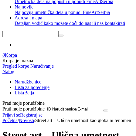
Umetnička dela na popustu u ponudi FineArtSerbia
Najnovije
Najnovija umetnička dela u ponudi FineArtSerbia
Adresa i mapa
Detaljan vodič kako možete doći do nas ili nas kontakirati
0
Korpa
Korpa je prazna
Pregled korpe
Naručivanje
Nalog
Narudžbenice
Lista za poređenje
Lista želja
Prati moje porudžbine
Prati moje porudžbine
Prijavi se
Registruj se
Početna
/
Novosti
/
Street art – Ulična umetnost kao globalni fenomen
Street art – Ulična umetnost