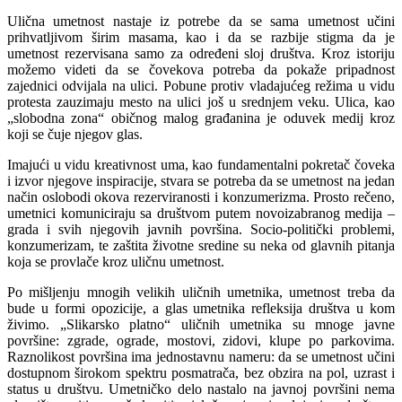
Ulična umetnost nastaje iz potrebe da se sama umetnost učini
prihvatljivom širim masama, kao i da se razbije stigma da je
umetnost rezervisana samo za određeni sloj društva. Kroz istoriju
možemo videti da se čovekova potreba da pokaže pripadnost
zajednici odvijala na ulici. Pobune protiv vladajućeg režima u vidu
protesta zauzimaju mesto na ulici još u srednjem veku. Ulica, kao
„slobodna zona“ običnog malog građanina je oduvek medij kroz
koji se čuje njegov glas.
Imajući u vidu kreativnost uma, kao fundamentalni pokretač čoveka
i izvor njegove inspiracije, stvara se potreba da se umetnost na jedan
način oslobodi okova rezerviranosti i konzumerizma. Prosto rečeno,
umetnici komuniciraju sa društvom putem novoizabranog medija –
grada i svih njegovih javnih površina. Socio-politički problemi,
konzumerizam, te zaštita životne sredine su neka od glavnih pitanja
koja se provlače kroz uličnu umetnost.
Po mišljenju mnogih velikih uličnih umetnika, umetnost treba da
bude u formi opozicije, a glas umetnika refleksija društva u kom
živimo. „Slikarsko platno“ uličnih umetnika su mnoge javne
površine: zgrade, ograde, mostovi, zidovi, klupe po parkovima.
Raznolikost površina ima jednostavnu nameru: da se umetnost učini
dostupnom širokom spektru posmatrača, bez obzira na pol, uzrast i
status u društvu. Umetničko delo nastalo na javnoj površini nema