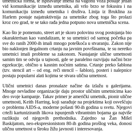
umetnička forma, te ispisivanje imena na vagonu voza postaje jedan
vid komunikacije između umetnika, ali vrlo brzo se fokusira i na
komunikaciju između umetnika i društva. Linija iz Bruklina za
Harlem postaje najatraktivnija za umetnike zbog toga što prolazi
kroz ceo grad, te se tako rađa jedna potpuno nova umetnička scena.
Kao što je pomenuto, street art je skoro polovinu svog postojanja bio
okarakterisan kao vandalizam, te su umetnici od samog početka pa
sve do ranih 2000-ih imali mnogo poteškoća u stvaranju. Zakon nije
bio naklonjen ilegalnom crtanju na javnim površinama, te su neretko
umetnici imali probleme sa zakonom. Nastajanje ulične umetnosti
samim tim se odvija u tajnosti, gde se paralelno razvijaju načini brze
egzekucije, obično u kasnim noćnim satima. Crtanje preko šablona
(tzv. stencil art – od eng. reči stencil – šablon), posteri i nalepnice
postaju popularni alati kojima se stvara ulična umetnost.
Ulični umetnici danas pronalaze načine da izlažu u galerijama.
Mnoge nevladine organizacije daju prostor uličnim umetnicima kao
deo svoje kampanje. Takav primer je američki umetnik, pionir ulične
umetnosti, Keith Harring, koji sarađuje na projektima koji osvešćuju
o problemu AIDS-a, moderne pošasti 90-ih godina u svetu. Njegovi
crteži kartuniziranih likova ispunjenih vibrantnim bojama ga najviše
razlikuju od njegovih prethodnika. Zajedno sa Žan Mišel
Baskijatom, neo-ekspresionistom 80-ih godina prošlog veka, donosi
uličnu umetnost u široku žižu javnosti i interesovanja.