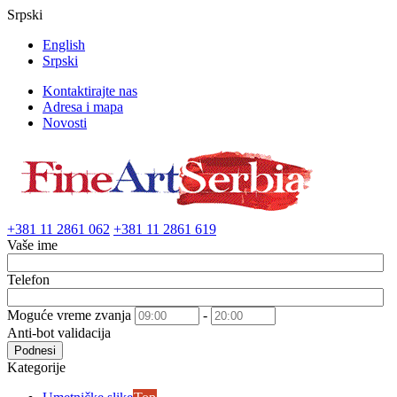
Srpski
English
Srpski
Kontaktirajte nas
Adresa i mapa
Novosti
+381 11 2861 062
+381 11 2861 619
Vaše ime
Telefon
Moguće vreme zvanja
-
Anti-bot validacija
Podnesi
Kategorije