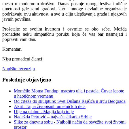
mesto u modernom društvu. Danas postoje mnogi festivali ulične
umetnosti gde sami gradovi, kao i mnoge nevladine organizacije
podržavaju ovu aktivnost, a sve u cilju ulepšavanja grada i njegovih
javnih površina.
Prošetajte se svojim kvartom i osvrnite se oko sebe. Možda
pronađete neku simpatičnu poruku koja će vas bar nasmejati i
popraviti vam dan.
Komentari
Nisu pronađeni članci
Napišite recenziju
Poslednje objavljeno
Momčilo Moma Fundup, maestro ulja i pastela: Čuvar lepote
u haotičnom vremenu
Od crteža do skulpture: Svet Dušana Rajšića u srcu Beograda
Akril: Tajna živopisnih umetničkih dela
Ulje na platnu - Magija koja traje
Nadežda Petrović – najveća slikarka Srbije
Slike za dnevnu sobu - Najbolji način da osvežite svoj životni
prostor