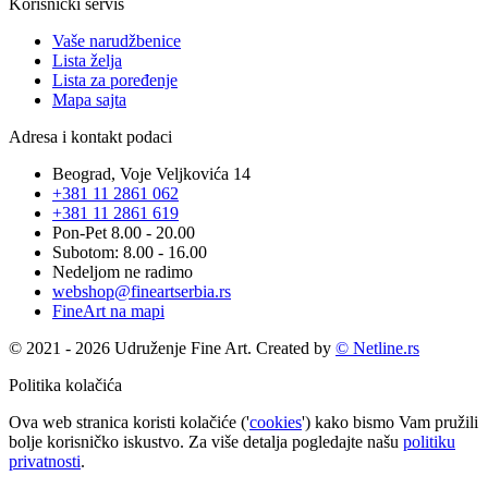
Korisnički servis
Vaše narudžbenice
Lista želja
Lista za poređenje
Mapa sajta
Adresa i kontakt podaci
Beograd, Voje Veljkovića 14
+381 11 2861 062
+381 11 2861 619
Pon-Pet 8.00 - 20.00
Subotom: 8.00 - 16.00
Nedeljom ne radimo
webshop@fineartserbia.rs
FineArt na mapi
© 2021 - 2026 Udruženje Fine Art. Created by
© Netline.rs
Politika kolačića
Ova web stranica koristi kolačiće ('
cookies
') kako bismo Vam pružili
bolje korisničko iskustvo. Za više detalja pogledajte našu
politiku
privatnosti
.