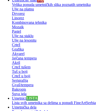
Umetničke slike
Top
Velika ponuda umetničkih slika poznatih umetnika
Ulje na platnu
Drvorez
Linorez
Kombinovana tehnika
Mozaik
Pastel
Ulje na staklu
Ulje na lesonitu
Crtež
Grafika
Akvarel
Jajčana tempera
Akril
Crtež tušem
Tuš u boji
Crtež u boji
Serigrafija
Gvaš/tempera
Bakropis
Suva igla
Umetnici
LISTA
Lista svih umetnika sa delima u ponudi FineArtSerbia
Umetnička dela