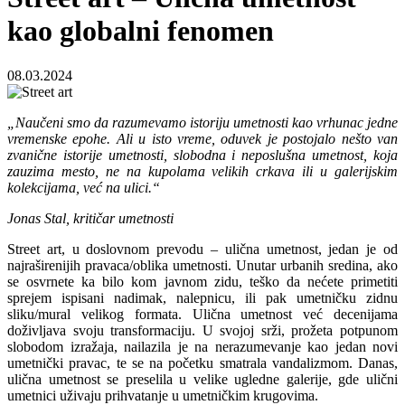
kao globalni fenomen
08.03.2024
„Naučeni smo da razumevamo istoriju umetnosti kao vrhunac jedne
vremenske epohe. Ali u isto vreme, oduvek je postojalo nešto van
zvanične istorije umetnosti, slobodna i neposlušna umetnost, koja
zauzima mesto, ne na kupolama velikih crkava ili u galerijskim
kolekcijama, već na ulici.“
Jonas Stal, kritičar umetnosti
Street art, u doslovnom prevodu – ulična umetnost, jedan je od
najraširenijih pravaca/oblika umetnosti. Unutar urbanih sredina, ako
se osvrnete ka bilo kom javnom zidu, teško da nećete primetiti
sprejem ispisani nadimak, nalepnicu, ili pak umetničku zidnu
sliku/mural velikog formata. Ulična umetnost već decenijama
doživljava svoju transformaciju. U svojoj srži, prožeta potpunom
slobodom izražaja, nailazila je na nerazumevanje kao jedan novi
umetnički pravac, te se na početku smatrala vandalizmom. Danas,
ulična umetnost se preselila u velike ugledne galerije, gde ulični
umetnici uživaju prihvatanje u umetničkim krugovima.