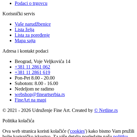
Podaci o trgovcu
Korisnički servis
Vaše narudžbenice
Lista želja
Lista za poređenje
Mapa sajta
Adresa i kontakt podaci
Beograd, Voje Veljkovića 14
+381 11 2861 062
+381 11 2861 619
Pon-Pet 8.00 - 20.00
Subotom: 8.00 - 16.00
Nedeljom ne radimo
webshop@fineartserbia.rs
FineArt na mapi
© 2021 - 2026 Udruženje Fine Art. Created by
© Netline.rs
Politika kolačića
Ova web stranica koristi kolačiće ('
cookies
') kako bismo Vam pružili
bolje korisničko iskustvo. Za više detalja pogledajte našu
politiku