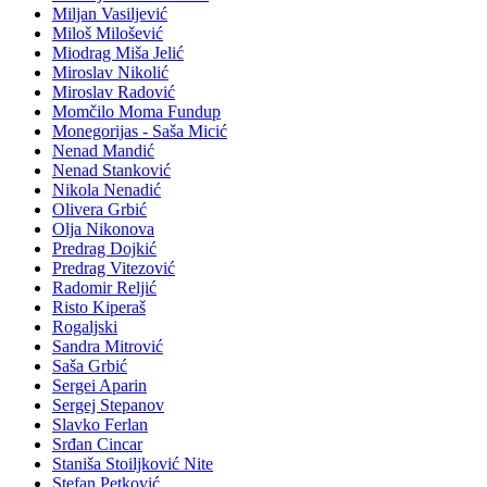
Miljan Vasiljević
Miloš Milošević
Miodrag Miša Jelić
Miroslav Nikolić
Miroslav Radović
Momčilo Moma Fundup
Monegorijas - Saša Micić
Nenad Mandić
Nenad Stanković
Nikola Nenadić
Olivera Grbić
Olja Nikonova
Predrag Dojkić
Predrag Vitezović
Radomir Reljić
Risto Kiperaš
Rogaljski
Sandra Mitrović
Saša Grbić
Sergei Aparin
Sergej Stepanov
Slavko Ferlan
Srđan Cincar
Staniša Stoiljković Nite
Stefan Petković