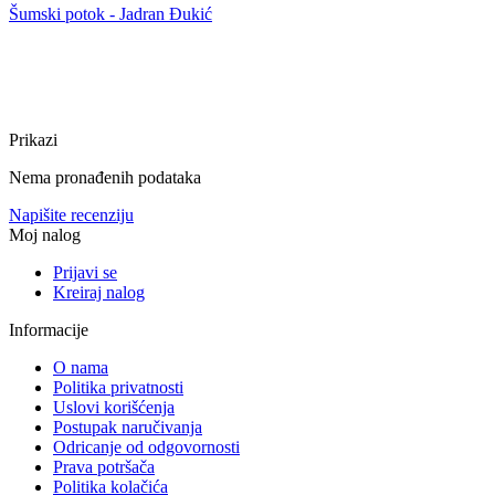
Šumski potok - Jadran Đukić
Prikazi
Nema pronađenih podataka
Napišite recenziju
Moj nalog
Prijavi se
Kreiraj nalog
Informacije
O nama
Politika privatnosti
Uslovi korišćenja
Postupak naručivanja
Odricanje od odgovornosti
Prava potršača
Politika kolačića