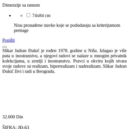
Dimenzije sa ramom
74x84 cm
Nisu pronađene stavke koje se podudaraju sa kriterijumom
pretrage
Poništi
Slikar Jadran Đukić je
rođen 1978. godine u Nišu. Izlagao je više
puta u inostranstvu, a njegovi radovi se nalaze u mnogim privatnik
kolekcijama, u zemlji i inostranstvu. Pravci u okviru kojih stvara
svoje radove su realizam, hiperrealizam i nadrealizam. Slikar Jadran
Đukić živi i radi u Beogradu.
32.000
Din
ŠIFRA:
JĐ-63