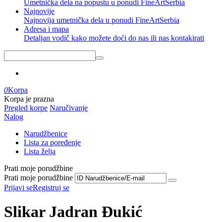
Umetnička dela na popustu u ponudi FineArtSerbia
Najnovije
Najnovija umetnička dela u ponudi FineArtSerbia
Adresa i mapa
Detaljan vodič kako možete doći do nas ili nas kontakirati
0
Korpa
Korpa je prazna
Pregled korpe
Naručivanje
Nalog
Narudžbenice
Lista za poređenje
Lista želja
Prati moje porudžbine
Prati moje porudžbine
Prijavi se
Registruj se
Slikar Jadran Đukić