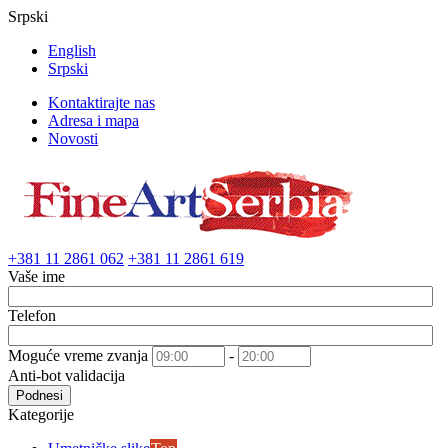
Srpski
English
Srpski
Kontaktirajte nas
Adresa i mapa
Novosti
+381 11 2861 062
+381 11 2861 619
Vaše ime
Telefon
Moguće vreme zvanja
-
Anti-bot validacija
Podnesi
Kategorije