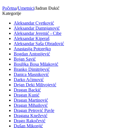
Početna
/
Umetnici
/
Jadran Đukić
Kategorije
Aleksandar Cvetković
Aleksandar Damnjanović
Aleksandar Jeremić - Cibe
Aleksandar Kiperaš
Aleksandar Saša Obradović
Anastasija Potorejko
Bogdan Antonijević
Bojan Savić
Bosiljka Bosa Milaković
Branko Dimitrijević
Danica Masniković
Darko Aćimović
Dejan Deki Milivojević
Dragan Backić
Dragan Kunić
Dragan Martinović
Dragan Mihailović
Dragan Petrović Pavle
Dragana Knežević
Drago Rakočević
Dušan Mikonjić