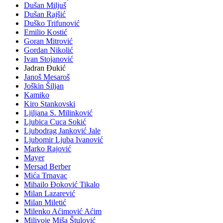
Dušan Miljuš
Dušan Rajšić
Duško Trifunović
Emilio Kostić
Goran Mitrović
Gordan Nikolić
Ivan Stojanović
Jadran Đukić
Janoš Mesaroš
Joškin Šiljan
Kamiko
Kiro Stankovski
Ljiljana S. Milinković
Ljubica Cuca Sokić
Ljubodrag Janković Jale
Ljubomir Ljuba Ivanović
Marko Rajović
Mayer
Mersad Berber
Mića Trnavac
Mihailo Đoković Tikalo
Milan Lazarević
Milan Miletić
Milenko Aćimović Aćim
Milivoje Miša Štulović