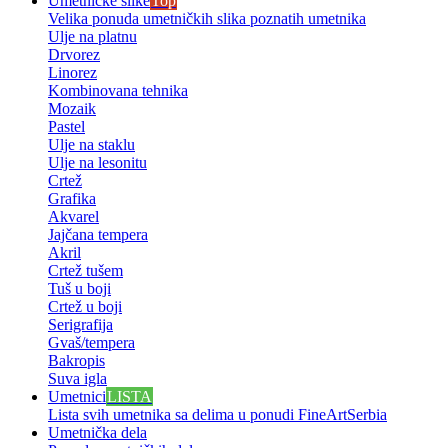
Umetničke slike
Top
Velika ponuda umetničkih slika poznatih umetnika
Ulje na platnu
Drvorez
Linorez
Kombinovana tehnika
Mozaik
Pastel
Ulje na staklu
Ulje na lesonitu
Crtež
Grafika
Akvarel
Jajčana tempera
Akril
Crtež tušem
Tuš u boji
Crtež u boji
Serigrafija
Gvaš/tempera
Bakropis
Suva igla
Umetnici
LISTA
Lista svih umetnika sa delima u ponudi FineArtSerbia
Umetnička dela