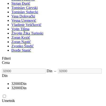
Stojan Đurić
Tomislav Gievski
Tomislav Suhecki
Vasa Dolovački
Vesna Uremović
Vladimir Veličković
Vojin Tišma
Živojin Žika Turinski
Zoran Kezić
Zoran Nastić
Zvonko Šindić
Đorđe Stanić
Filteri
Cena
Din
–
Din
32000
Din
32000
Din
Umetnik