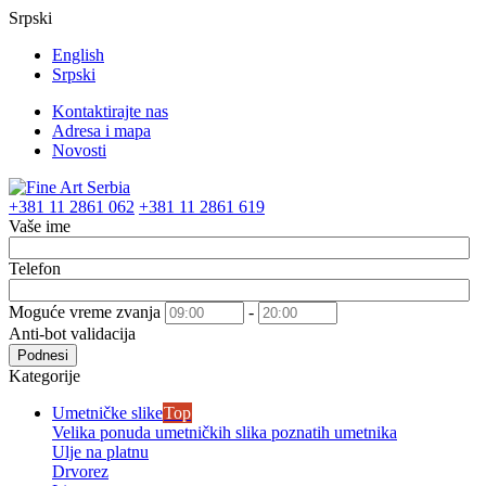
Srpski
English
Srpski
Kontaktirajte nas
Adresa i mapa
Novosti
+381 11 2861 062
+381 11 2861 619
Vaše ime
Telefon
Moguće vreme zvanja
-
Anti-bot validacija
Podnesi
Kategorije
Umetničke slike
Top
Velika ponuda umetničkih slika poznatih umetnika
Ulje na platnu
Drvorez