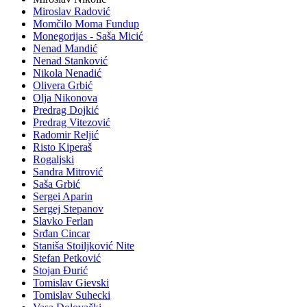
Miroslav Radović
Momčilo Moma Fundup
Monegorijas - Saša Micić
Nenad Mandić
Nenad Stanković
Nikola Nenadić
Olivera Grbić
Olja Nikonova
Predrag Dojkić
Predrag Vitezović
Radomir Reljić
Risto Kiperaš
Rogaljski
Sandra Mitrović
Saša Grbić
Sergei Aparin
Sergej Stepanov
Slavko Ferlan
Srđan Cincar
Staniša Stoiljković Nite
Stefan Petković
Stojan Đurić
Tomislav Gievski
Tomislav Suhecki