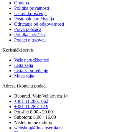
O nama
Politika privatnosti
Uslovi korišćenja
Postupak naručivanja
Odricanje od odgovornosti
Prava potršača
Politika kolačića
Podaci o trgovcu
Korisnički servis
Vaše narudžbenice
Lista želja
Lista za poređenje
Mapa sajta
Adresa i kontakt podaci
Beograd, Voje Veljkovića 14
+381 11 2861 062
+381 11 2861 619
Pon-Pet 8.00 - 20.00
Subotom: 8.00 - 16.00
Nedeljom ne radimo
webshop@fineartserbia.rs