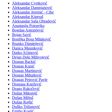
Aleksandar Cvetković
Aleksandar Damnjanović
Aleksandar Jeremić - Cibe
Aleksandar Kiperaš
Aleksandar Saša Obradović
Anastasija Potorejko
Bogdan Antonijević
Bojan Savić
Bosiljka Bosa Milaković
Branko Dimitrijević
Danica Masniković
Darko Aćimović
Dejan Deki Milivojević
Dragan Backić
Dragan Kunić
Dragan Martinović
Dragan Mihailović
Dragan Petrović Pavle
Dragana Knežević
Drago Rakočević
Dušan Mikonjić
Dušan Miljuš
Dušan Rajšić
Duško Trifunović
Emilio Kostić