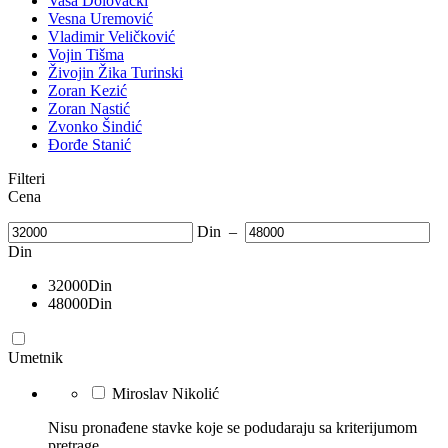
Vasa Dolovački
Vesna Uremović
Vladimir Veličković
Vojin Tišma
Živojin Žika Turinski
Zoran Kezić
Zoran Nastić
Zvonko Šindić
Đorđe Stanić
Filteri
Cena
Din
–
Din
32000
Din
48000
Din
Umetnik
Miroslav Nikolić
Nisu pronađene stavke koje se podudaraju sa kriterijumom
pretrage