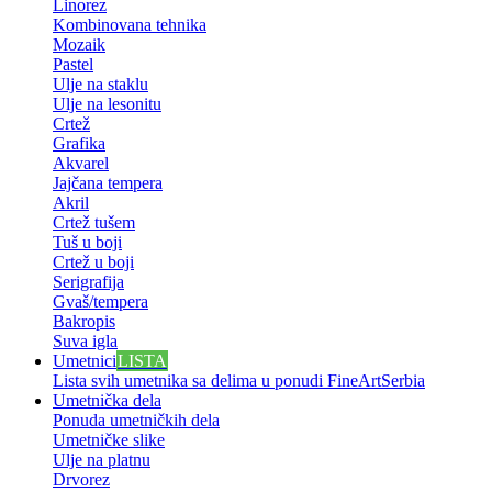
Linorez
Kombinovana tehnika
Mozaik
Pastel
Ulje na staklu
Ulje na lesonitu
Crtež
Grafika
Akvarel
Jajčana tempera
Akril
Crtež tušem
Tuš u boji
Crtež u boji
Serigrafija
Gvaš/tempera
Bakropis
Suva igla
Umetnici
LISTA
Lista svih umetnika sa delima u ponudi FineArtSerbia
Umetnička dela
Ponuda umetničkih dela
Umetničke slike
Ulje na platnu
Drvorez