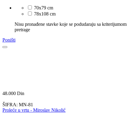
70x79 cm
78x108 cm
Nisu pronađene stavke koje se podudaraju sa kriterijumom
pretrage
Poništi
48.000
Din
ŠIFRA:
MN-81
Proleće u vrtu - Miroslav Nikolić