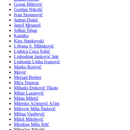
Goran Mitrović
Gordan Nikolić
Ivan Stojanović
Jadran Đukić
Janoš Mesaroš
Joškin Šiljan
Kamiko
Kiro Stankovski
Ljiljana S. Milinković
Ljubica Cuca Sokić
Ljubodrag Janković Jale
Ljubomir Ljuba Ivanović
Marko Rajović
Mayer
Mersad Berber
Mića Trnavac
Mihailo Đoković Tikalo
Milan Lazarević
Milan Miletić
Milenko Aćimović Aćim
Milivoje Miša Štulović
Miljan Vasiljević
Miloš Milošević
Miodrag Miša Jelić
Miroslav Nikolić