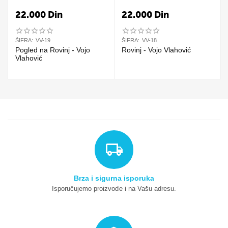
22.000
Din
22.000
Din
ŠIFRA:
VV-19
ŠIFRA:
VV-18
Pogled na Rovinj - Vojo
Rovinj - Vojo Vlahović
Vlahović
Brza i sigurna isporuka
Isporučujemo proizvode i na Vašu adresu.