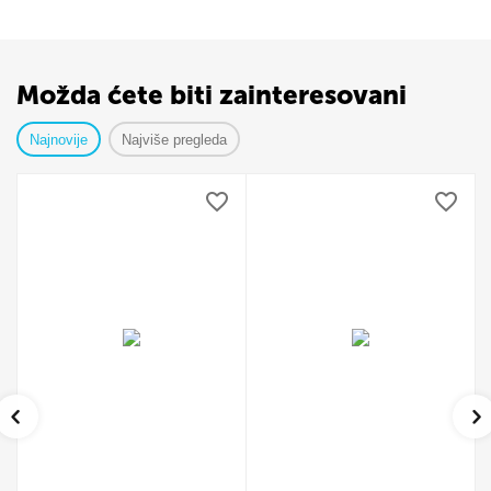
Možda ćete biti zainteresovani
Najnovije
Najviše pregleda