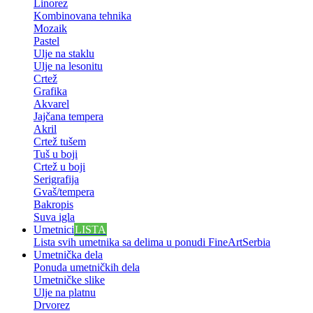
Linorez
Kombinovana tehnika
Mozaik
Pastel
Ulje na staklu
Ulje na lesonitu
Crtež
Grafika
Akvarel
Jajčana tempera
Akril
Crtež tušem
Tuš u boji
Crtež u boji
Serigrafija
Gvaš/tempera
Bakropis
Suva igla
Umetnici
LISTA
Lista svih umetnika sa delima u ponudi FineArtSerbia
Umetnička dela
Ponuda umetničkih dela
Umetničke slike
Ulje na platnu
Drvorez