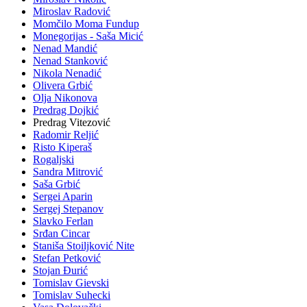
Miroslav Radović
Momčilo Moma Fundup
Monegorijas - Saša Micić
Nenad Mandić
Nenad Stanković
Nikola Nenadić
Olivera Grbić
Olja Nikonova
Predrag Dojkić
Predrag Vitezović
Radomir Reljić
Risto Kiperaš
Rogaljski
Sandra Mitrović
Saša Grbić
Sergei Aparin
Sergej Stepanov
Slavko Ferlan
Srđan Cincar
Staniša Stoiljković Nite
Stefan Petković
Stojan Đurić
Tomislav Gievski
Tomislav Suhecki