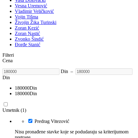
Vasa Dolovački
Vesna Uremović
Vladimir Veličković
Vojin Tišma
Živojin Žika Turinski
Zoran Kezić
Zoran Nastić
Zvonko Šindić
Đorđe Stanić
Filteri
Cena
Din
–
Din
180000
Din
180000
Din
Umetnik (1)
Predrag Vitezović
Nisu pronađene stavke koje se podudaraju sa kriterijumom
pretrage