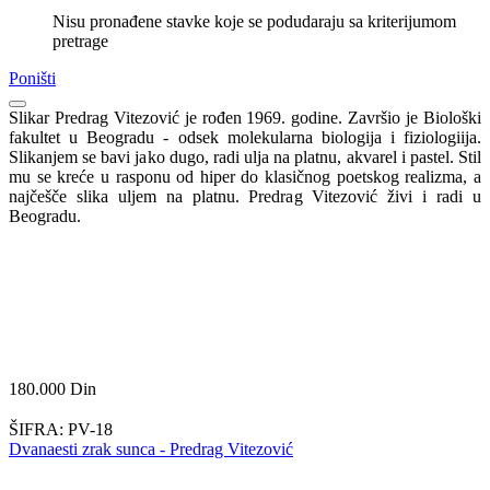
Nisu pronađene stavke koje se podudaraju sa kriterijumom
pretrage
Poništi
Slikar Predrag Vitezović je rođen 1969. godine. Završio je Biološki
fakultet u Beogradu - odsek molekularna biologija i fiziologiija.
Slikanjem se bavi jako dugo, radi ulja na platnu, akvarel i pastel. Stil
mu se kreće u rasponu od hiper do klasičnog poetskog realizma, a
najčešče slika uljem na platnu. Predrag Vitezović živi i radi u
Beogradu.
180.000
Din
ŠIFRA:
PV-18
Dvanaesti zrak sunca - Predrag Vitezović