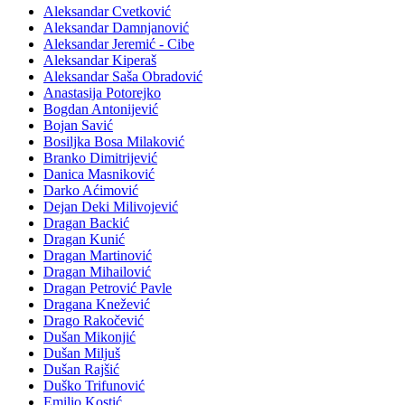
Aleksandar Cvetković
Aleksandar Damnjanović
Aleksandar Jeremić - Cibe
Aleksandar Kiperaš
Aleksandar Saša Obradović
Anastasija Potorejko
Bogdan Antonijević
Bojan Savić
Bosiljka Bosa Milaković
Branko Dimitrijević
Danica Masniković
Darko Aćimović
Dejan Deki Milivojević
Dragan Backić
Dragan Kunić
Dragan Martinović
Dragan Mihailović
Dragan Petrović Pavle
Dragana Knežević
Drago Rakočević
Dušan Mikonjić
Dušan Miljuš
Dušan Rajšić
Duško Trifunović
Emilio Kostić