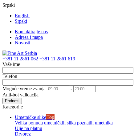
Srpski
English
Srpski
Kontaktirajte nas
Adresa i mapa
Novosti
+381 11 2861 062
+381 11 2861 619
Vaše ime
Telefon
Moguće vreme zvanja
-
Anti-bot validacija
Podnesi
Kategorije
Umetničke slike
Top
Velika ponuda umetničkih slika poznatih umetnika
Ulje na platnu
Drvorez