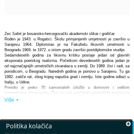
Zec Safet je bosansko-hercegovački akademski slikar i grafičar.
Rođen je 1943. u Rogatici. Školu primjenjenih umjetnosti je završio u
Sarajevu 1964. Diplomirao je na Fakultetu likovnih umetnosti u
Beogradu 1969. te 1972. u istom gradu završio postdiplomske studije.
Sedamdesetih godina za likovnu kritiku postaje jedan od glavnih
eksponata poetskog realizma. Početkom devedesetih godina jedan je
od najznačajnijih umetničkih stvaralaca u zemlji. Do 1989. živi i radi, sa
porodicom, u Beogradu. Narednih godina je ponovo u Sarajevu. Tu ga
1992. zatiče rat, zbog kojeg napušta grad i zemlju. Iste godine odlazi u
Italiju, u Udine.
Priredio je preko 70 samostalnih izložbi u domovini i velikim
metropolama širom sveta. Član je svih značajnih umetničkih asocijacija
u Evropi, takođe je član ULUBiH-a. Za svoj rad je dobio preko 20
Više
stručnih nagrada i priznanja. Godine 2007. dodeljen mu je Orden za
umetnost i književnost Republike Francuske, i proglašen je vitezom
umetnosti. Njegova dela su u značajnim evropskim i svetskim
galerijama i privatnim kolekcijama.
Politika kolačića
Živeo i radio u Beogradu do 1989. godine, a potom u Sarajevu do 1992.
godine. Danas živi i radi u Veneciji, Sarajevu, Parizu i Počitelju.