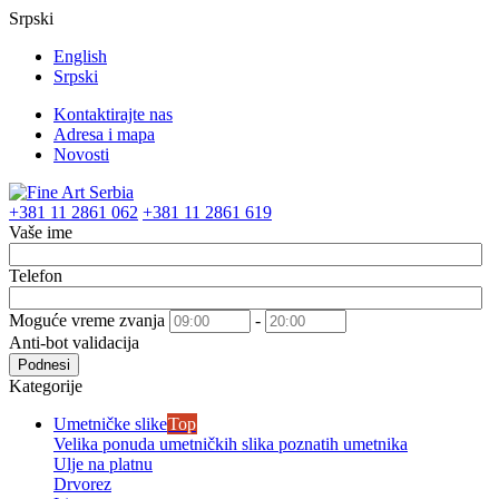
Srpski
English
Srpski
Kontaktirajte nas
Adresa i mapa
Novosti
+381 11 2861 062
+381 11 2861 619
Vaše ime
Telefon
Moguće vreme zvanja
-
Anti-bot validacija
Podnesi
Kategorije
Umetničke slike
Top
Velika ponuda umetničkih slika poznatih umetnika
Ulje na platnu
Drvorez