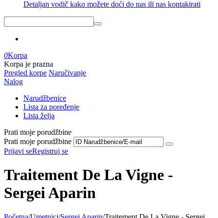
Detaljan vodič kako možete doći do nas ili nas kontakirati
0
Korpa
Korpa je prazna
Pregled korpe
Naručivanje
Nalog
Narudžbenice
Lista za poređenje
Lista želja
Prati moje porudžbine
Prati moje porudžbine
Prijavi se
Registruj se
Traitement De La Vigne -
Sergei Aparin
Početna
/
Umetnici
/
Sergei Aparin
/
Traitement De La Vigne - Sergei