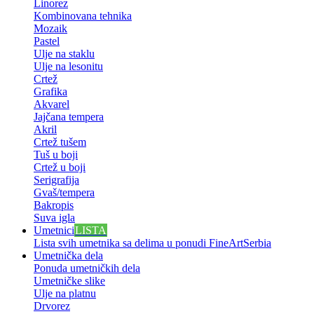
Linorez
Kombinovana tehnika
Mozaik
Pastel
Ulje na staklu
Ulje na lesonitu
Crtež
Grafika
Akvarel
Jajčana tempera
Akril
Crtež tušem
Tuš u boji
Crtež u boji
Serigrafija
Gvaš/tempera
Bakropis
Suva igla
Umetnici
LISTA
Lista svih umetnika sa delima u ponudi FineArtSerbia
Umetnička dela
Ponuda umetničkih dela
Umetničke slike
Ulje na platnu
Drvorez