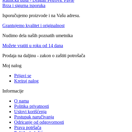
Ratnička duša - Dragan Petrović Pavle
Brza i sigurna isporuka
Isporučujemo proizvode i na Vašu adresu.
Grantujemo kvalitet i originalnost
Nudimo dela naših poznatih umetnika
Možete vratiti u roku od 14 dana
Prodaja na daljinu - zakon o zaštiti potrošača
Moj nalog
Prijavi se
Kreiraj nalog
Informacije
O nama
Politika privatnosti
Uslovi korišćenja
Postupak naručivanja
Odricanje od odgovornosti
Prava potršača