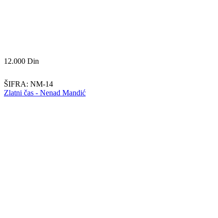
12.000
Din
ŠIFRA:
NM-14
Zlatni čas - Nenad Mandić