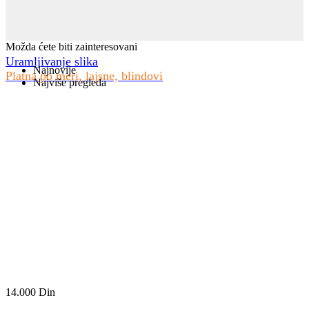
Možda ćete biti zainteresovani
Uramljivanje slika
Najnovije
Platna po meri, lajsne, blindovi
Najviše pregleda
14.000
Din