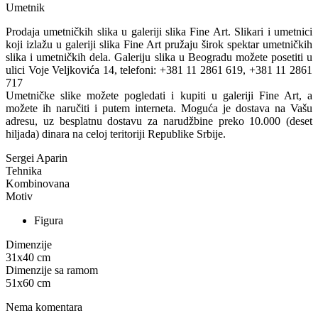
Umetnik
Prodaja umetničkih slika u galeriji slika Fine Art. Slikari i umetnici
koji izlažu u galeriji slika Fine Art pružaju širok spektar umetničkih
slika i umetničkih dela. Galeriju slika u Beogradu možete posetiti u
ulici Voje Veljkovića 14, telefoni: +381 11 2861 619, +381 11 2861
717
Umetničke slike možete pogledati i kupiti u galeriji Fine Art, a
možete ih naručiti i putem interneta. Moguća je dostava na Vašu
adresu, uz besplatnu dostavu za narudžbine preko 10.000 (deset
hiljada) dinara na celoj teritoriji Republike Srbije.
Sergei Aparin
Tehnika
Kombinovana
Motiv
Figura
Dimenzije
31x40
cm
Dimenzije sa ramom
51x60
cm
Nema komentara