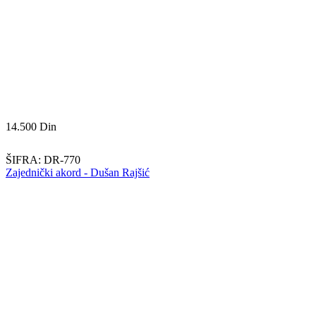
14.500
Din
ŠIFRA:
DR-770
Zajednički akord - Dušan Rajšić