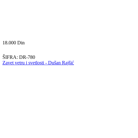
18.000
Din
ŠIFRA:
DR-780
Zavet vetru i svetlosti - Dušan Rajšić