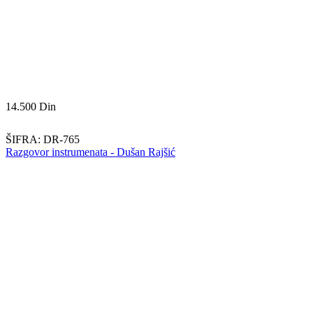
14.500
Din
ŠIFRA:
DR-765
Razgovor instrumenata - Dušan Rajšić