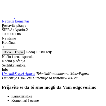
Napišite komentar
Postavite pitanje
ŠIFRA:
Aparin-2
100.000
Din
Na stanju
Količina:
Dodaj u listu želja
Dodaj u korpu
Način i cena isporuke
Načini plaćanja
Sertifikat autora
Info
Umetnik
Sergei Aparin
Tehnika
Kombinovana
Motiv
Figura
Dimenzije
31x40 cm
Dimenzije sa ramom
51x60 cm
Prijavite se da bi smo mogli da Vam odgovorimo
Karakteristike
Komentari i ocene