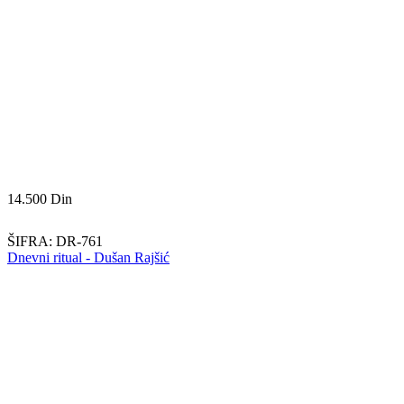
14.500
Din
ŠIFRA:
DR-761
Dnevni ritual - Dušan Rajšić