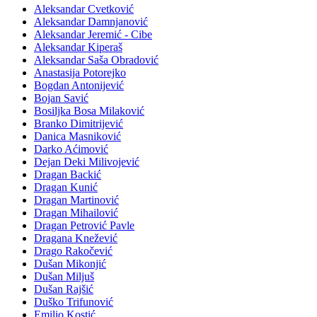
Aleksandar Cvetković
Aleksandar Damnjanović
Aleksandar Jeremić - Cibe
Aleksandar Kiperaš
Aleksandar Saša Obradović
Anastasija Potorejko
Bogdan Antonijević
Bojan Savić
Bosiljka Bosa Milaković
Branko Dimitrijević
Danica Masniković
Darko Aćimović
Dejan Deki Milivojević
Dragan Backić
Dragan Kunić
Dragan Martinović
Dragan Mihailović
Dragan Petrović Pavle
Dragana Knežević
Drago Rakočević
Dušan Mikonjić
Dušan Miljuš
Dušan Rajšić
Duško Trifunović
Emilio Kostić