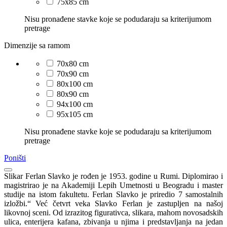
75x85 cm
Nisu pronađene stavke koje se podudaraju sa kriterijumom
pretrage
Dimenzije sa ramom
70x80 cm
70x90 cm
80x100 cm
80x90 cm
94x100 cm
95x105 cm
Nisu pronađene stavke koje se podudaraju sa kriterijumom
pretrage
Poništi
Slikar Ferlan Slavko je rođen je 1953. godine u Rumi. Diplomirao i
magistrirao je na Akademiji Lepih Umetnosti u Beogradu i master
studije na istom fakultetu. Ferlan Slavko je priredio 7 samostalnih
izložbi.“ Već četvrt veka Slavko Ferlan je zastupljen na našoj
likovnoj sceni. Od izrazitog figurativca, slikara, mahom novosadskih
ulica, enterijera kafana, zbivanja u njima i predstavljanja na jedan