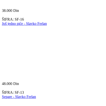
38.000
Din
ŠIFRA:
SF-16
Još jedno piće - Slavko Ferlan
48.000
Din
ŠIFRA:
SF-13
Separe - Slavko Ferlan