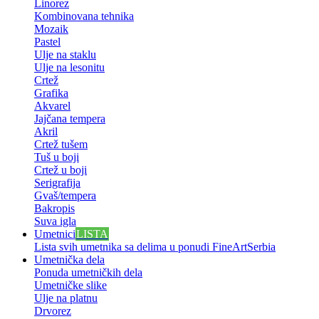
Linorez
Kombinovana tehnika
Mozaik
Pastel
Ulje na staklu
Ulje na lesonitu
Crtež
Grafika
Akvarel
Jajčana tempera
Akril
Crtež tušem
Tuš u boji
Crtež u boji
Serigrafija
Gvaš/tempera
Bakropis
Suva igla
Umetnici
LISTA
Lista svih umetnika sa delima u ponudi FineArtSerbia
Umetnička dela
Ponuda umetničkih dela
Umetničke slike
Ulje na platnu
Drvorez