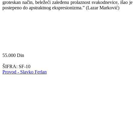
groteskan način, beležeći zaleđenu prolaznost svakodnevice, išao je
postepeno do apstraktnog ekspresionizma.” (Lazar Marković)
55.000
Din
ŠIFRA:
SF-10
Provod - Slavko Ferlan