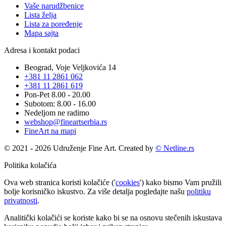
Vaše narudžbenice
Lista želja
Lista za poređenje
Mapa sajta
Adresa i kontakt podaci
Beograd, Voje Veljkovića 14
+381 11 2861 062
+381 11 2861 619
Pon-Pet 8.00 - 20.00
Subotom: 8.00 - 16.00
Nedeljom ne radimo
webshop@fineartserbia.rs
FineArt na mapi
© 2021 - 2026 Udruženje Fine Art. Created by
© Netline.rs
Politika kolačića
Ova web stranica koristi kolačiće ('
cookies
') kako bismo Vam pružili
bolje korisničko iskustvo. Za više detalja pogledajte našu
politiku
privatnosti
.
Analitički kolačići se koriste kako bi se na osnovu stečenih iskustava