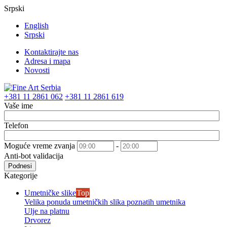
Srpski
English
Srpski
Kontaktirajte nas
Adresa i mapa
Novosti
+381 11 2861 062
+381 11 2861 619
Vaše ime
Telefon
Moguće vreme zvanja
-
Anti-bot validacija
Podnesi
Kategorije
Umetničke slike
Top
Velika ponuda umetničkih slika poznatih umetnika
Ulje na platnu
Drvorez