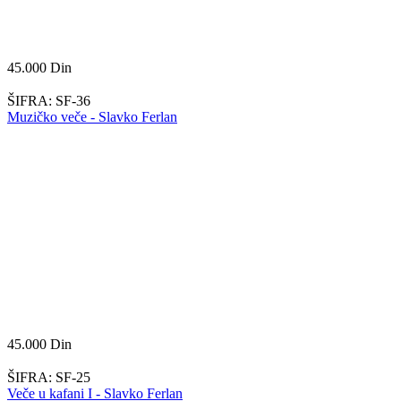
45.000
Din
ŠIFRA:
SF-36
Muzičko veče - Slavko Ferlan
45.000
Din
ŠIFRA:
SF-25
Veče u kafani I - Slavko Ferlan