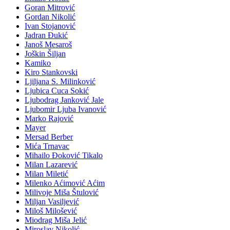
Goran Mitrović
Gordan Nikolić
Ivan Stojanović
Jadran Đukić
Janoš Mesaroš
Joškin Šiljan
Kamiko
Kiro Stankovski
Ljiljana S. Milinković
Ljubica Cuca Sokić
Ljubodrag Janković Jale
Ljubomir Ljuba Ivanović
Marko Rajović
Mayer
Mersad Berber
Mića Trnavac
Mihailo Đoković Tikalo
Milan Lazarević
Milan Miletić
Milenko Aćimović Aćim
Milivoje Miša Štulović
Miljan Vasiljević
Miloš Milošević
Miodrag Miša Jelić
Miroslav Nikolić