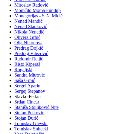
Miroslav Radović
Momčilo Moma Fundup
Monegorijas - Saša Micić
Nenad Mandić
Nenad Stanković
Nikola Nenadić
Olivera Grbić
Olja Nikonova
Predrag Dojkić
Predrag Vitezović
Radomir Reljić
Risto Kiperaš
Rogaljski
Sandra Mitrović
Saša Grbić
Sergei Aparin
Sergej Stepanov
Slavko Ferlan
Srđan Cincar
Staniša Stoiljković Nite
Stefan Petković
Stojan Đurić
Tomislav Gievski
Tomislav Suhecki