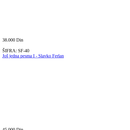
38.000
Din
ŠIFRA:
SF-40
Još jedna pesma I - Slavko Ferlan
45.000
Din