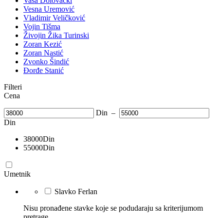
Vasa Dolovački
Vesna Uremović
Vladimir Veličković
Vojin Tišma
Živojin Žika Turinski
Zoran Kezić
Zoran Nastić
Zvonko Šindić
Đorđe Stanić
Filteri
Cena
Din
–
Din
38000
Din
55000
Din
Umetnik
Slavko Ferlan
Nisu pronađene stavke koje se podudaraju sa kriterijumom
pretrage