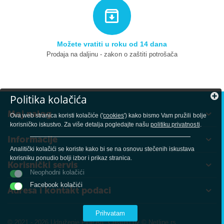
Možete vratiti u roku od 14 dana
Prodaja na daljinu - zakon o zaštiti potrošača
Politika kolačića
Moj nalog
Ova web stranica koristi kolačiće ('
cookies
') kako bismo Vam pružili bolje
korisničko iskustvo. Za više detalja pogledajte našu
politiku privatnosti
.
Informacije
Analitički kolačići se koriste kako bi se na osnovu stečenih iskustava
korisniku ponudio bolji izbor i prikaz stranica.
Korisnički servis
Neophodni kolačići
Facebook kolačići
Adresa i kontakt podaci
Prihvatam
© 2021 - 2026 Udruženje Fine Art. Created by
© Netline.rs