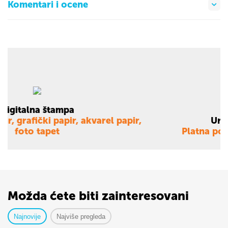
Komentari i ocene
apir,
Uramljivanje slika
Platna po meri, lajsne, blindovi
Možda ćete biti zainteresovani
Najnovije
Najviše pregleda