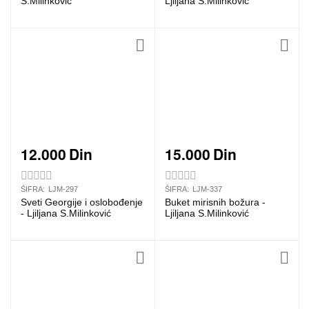
S.Milinković
Ljiljana S.Milinković
12.000
Din
15.000
Din
ŠIFRA:
LJM-297
ŠIFRA:
LJM-337
Sveti Georgije i oslobođenje
Buket mirisnih božura -
- Ljiljana S.Milinković
Ljiljana S.Milinković