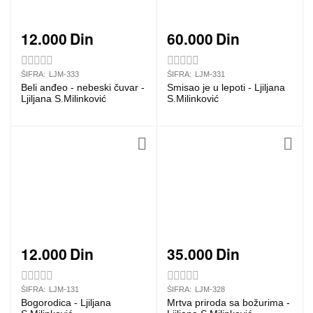
12.000
Din
60.000
Din
ŠIFRA:
LJM-333
ŠIFRA:
LJM-331
Beli anđeo - nebeski čuvar -
Smisao je u lepoti - Ljiljana
Ljiljana S.Milinković
S.Milinković
12.000
Din
35.000
Din
ŠIFRA:
LJM-131
ŠIFRA:
LJM-328
Bogorodica - Ljiljana
Mrtva priroda sa božurima -