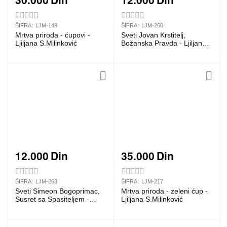
ŠIFRA:
LJM-149
ŠIFRA:
LJM-260
Mrtva priroda - ćupovi -
Sveti Jovan Krstitelj,
Ljiljana S.Milinković
Božanska Pravda - Ljiljana
S.Milinković
12.000
Din
35.000
Din
ŠIFRA:
LJM-263
ŠIFRA:
LJM-217
Sveti Simeon Bogoprimac,
Mrtva priroda - zeleni ćup -
Susret sa Spasiteljem -
Ljiljana S.Milinković
Ljiljana S.Milinković