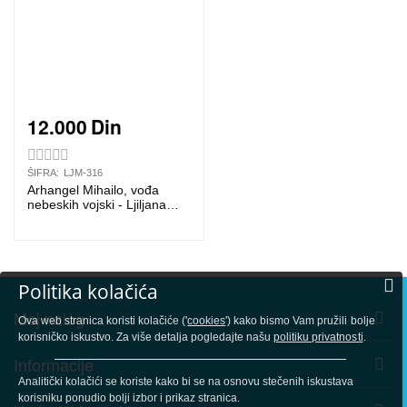
12.000
Din
ŠIFRA:
LJM-316
Arhangel Mihailo, vođa
nebeskih vojski - Ljiljana
S.Milinković
Politika kolačića
Moj nalog
Ova web stranica koristi kolačiće ('
cookies
') kako bismo Vam pružili bolje
korisničko iskustvo. Za više detalja pogledajte našu
politiku privatnosti
.
Informacije
Analitički kolačići se koriste kako bi se na osnovu stečenih iskustava
korisniku ponudio bolji izbor i prikaz stranica.