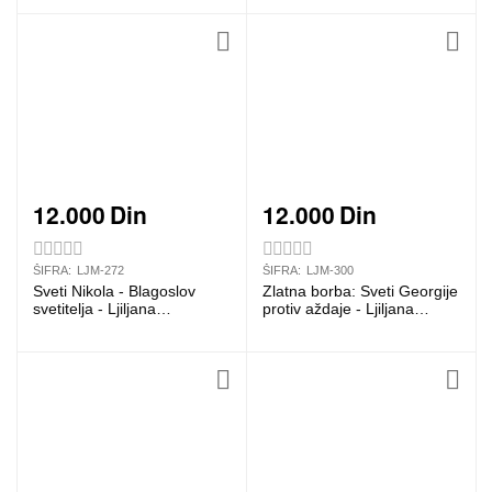
12.000
Din
12.000
Din
ŠIFRA:
LJM-272
ŠIFRA:
LJM-300
Sveti Nikola - Blagoslov
Zlatna borba: Sveti Georgije
svetitelja - Ljiljana
protiv aždaje - Ljiljana
S.Milinković
S.Milinković