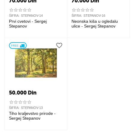
70.000
Din
70.000
Din
ŠIFRA:
STEPANOV-14
ŠIFRA:
STEPANOV-16
Prvi cvetovi - Sergej
Neonska kiša u ogledalu
Stepanov
ulice - Sergej Stepanov
FREE 
50.000
Din
ŠIFRA:
STEPANOV-13
Tiho kraljevstvo prirode -
Sergej Stepanov