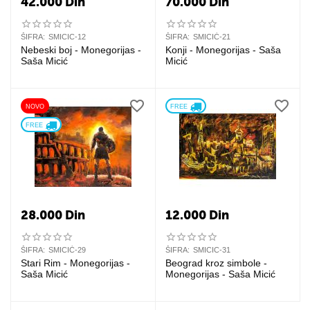
42.000
Din
70.000
Din
ŠIFRA:
SMICIC-12
ŠIFRA:
SMICIĆ-21
Nebeski boj - Monegorijas -
Konji - Monegorijas - Saša
Saša Micić
Micić
NOVO
FREE 
FREE 
28.000
Din
12.000
Din
ŠIFRA:
SMICIĆ-29
ŠIFRA:
SMICIC-31
Stari Rim - Monegorijas -
Beograd kroz simbole -
Saša Micić
Monegorijas - Saša Micić