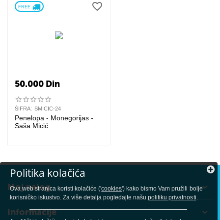
FREE 
50.000
Din
ŠIFRA:
SMICIC-24
Penelopa - Monegorijas -
Saša Micić
Politika kolačića
Moj nalog
Ova web stranica koristi kolačiće ('
cookies
') kako bismo Vam pružili bolje
korisničko iskustvo. Za više detalja pogledajte našu
politiku privatnosti
.
Informacije