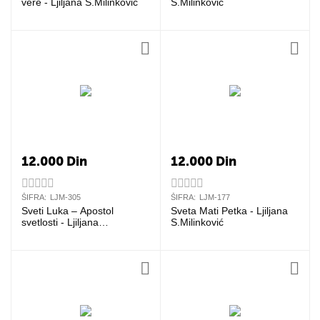
vere - Ljiljana S.Milinković
S.Milinković
12.000
Din
12.000
Din
ŠIFRA:
LJM-305
ŠIFRA:
LJM-177
Sveti Luka – Apostol
Sveta Mati Petka - Ljiljana
svetlosti - Ljiljana
S.Milinković
S.Milinković