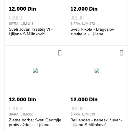
12.000
Din
12.000
Din
ŠIFRA:
LJM-243
ŠIFRA:
LJM-272
Sveti Jovan Krstitelj VI -
Sveti Nikola - Blagoslov
Ljiljana S.Milinković
svetitelja - Ljiljana
S.Milinković
12.000
Din
12.000
Din
ŠIFRA:
LJM-300
ŠIFRA:
LJM-333
Zlatna borba: Sveti Georgije
Beli anđeo - nebeski čuvar -
protiv aždaje - Ljiljana
Ljiljana S.Milinković
S.Milinković