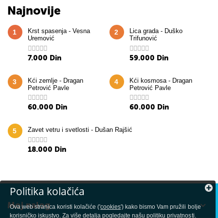
Najnovije
Krst spasenja - Vesna
Lica grada - Duško
1
2
Uremović
Trifunović
7.000
Din
59.000
Din
Kći zemlje - Dragan
Kći kosmosa - Dragan
3
4
Petrović Pavle
Petrović Pavle
60.000
Din
60.000
Din
Zavet vetru i svetlosti - Dušan Rajšić
5
18.000
Din
Politika kolačića
Moj nalog
Ova web stranica koristi kolačiće ('
cookies
') kako bismo Vam pružili bolje
korisničko iskustvo. Za više detalja pogledajte našu
politiku privatnosti
.