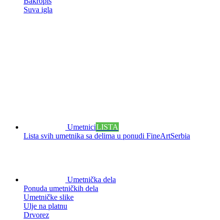
Bakropis
Suva igla
Umetnici
LISTA
Lista svih umetnika sa delima u ponudi FineArtSerbia
Umetnička dela
Ponuda umetničkih dela
Umetničke slike
Ulje na platnu
Drvorez