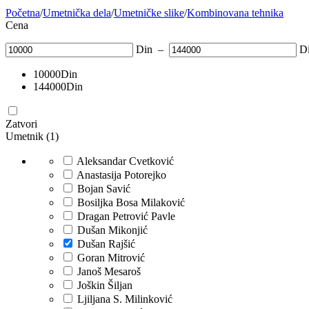
Početna
/
Umetnička dela
/
Umetničke slike
/
Kombinovana tehnika
Cena
Din
–
D
10000
Din
144000
Din
Zatvori
Umetnik (1)
Aleksandar Cvetković
Anastasija Potorejko
Bojan Savić
Bosiljka Bosa Milaković
Dragan Petrović Pavle
Dušan Mikonjić
Dušan Rajšić
Goran Mitrović
Janoš Mesaroš
Joškin Šiljan
Ljiljana S. Milinković