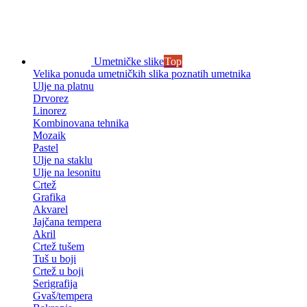
Umetničke slike
Top
Velika ponuda umetničkih slika poznatih umetnika
Ulje na platnu
Drvorez
Linorez
Kombinovana tehnika
Mozaik
Pastel
Ulje na staklu
Ulje na lesonitu
Crtež
Grafika
Akvarel
Jajčana tempera
Akril
Crtež tušem
Tuš u boji
Crtež u boji
Serigrafija
Gvaš/tempera