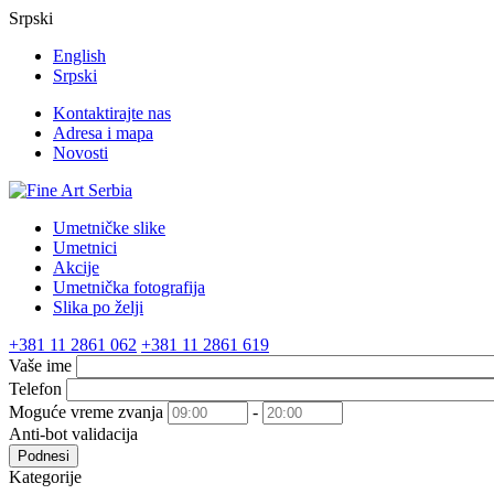
Srpski
English
Srpski
Kontaktirajte nas
Adresa i mapa
Novosti
Umetničke slike
Umetnici
Akcije
Umetnička fotografija
Slika po želji
+381 11 2861 062
+381 11 2861 619
Vaše ime
Telefon
Moguće vreme zvanja
-
Anti-bot validacija
Podnesi
Kategorije