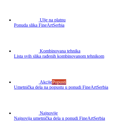
Ulje na platnu
Ponuda slika FineArtSerbia
Kombinovana tehnika
Lista svih slika rađenih kombinovanom tehnikom
Akcije
Popusti
Umetnička dela na popustu u ponudi FineArtSerbia
Najnovije
Najnovija umetnička dela u ponudi FineArtSerbia