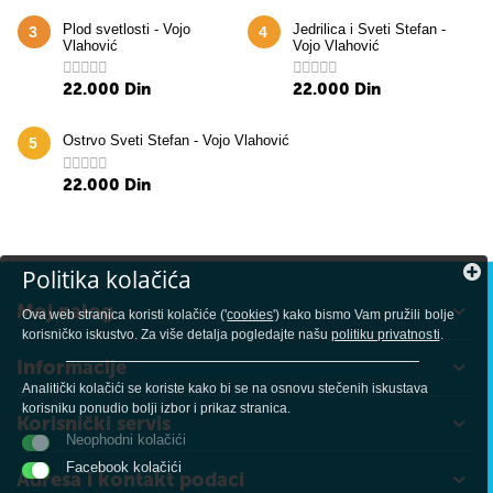
Plod svetlosti - Vojo
Jedrilica i Sveti Stefan -
3
4
Vlahović
Vojo Vlahović
22.000
Din
22.000
Din
Ostrvo Sveti Stefan - Vojo Vlahović
5
22.000
Din
Politika kolačića
Moj nalog
Ova web stranica koristi kolačiće ('
cookies
') kako bismo Vam pružili bolje
korisničko iskustvo. Za više detalja pogledajte našu
politiku privatnosti
.
Informacije
Analitički kolačići se koriste kako bi se na osnovu stečenih iskustava
korisniku ponudio bolji izbor i prikaz stranica.
Korisnički servis
Neophodni kolačići
Facebook kolačići
Adresa i kontakt podaci