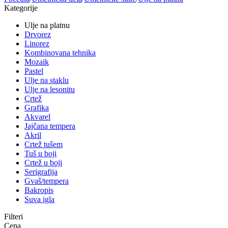
Kategorije
Ulje na platnu
Drvorez
Linorez
Kombinovana tehnika
Mozaik
Pastel
Ulje na staklu
Ulje na lesonitu
Crtež
Grafika
Akvarel
Jajčana tempera
Akril
Crtež tušem
Tuš u boji
Crtež u boji
Serigrafija
Gvaš/tempera
Bakropis
Suva igla
Filteri
Cena