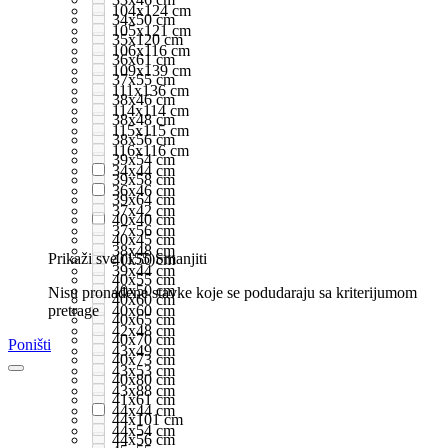
104x124 cm
34x50 cm
105x121 cm
35x120 cm
106x116 cm
36x61 cm
109x139 cm
37x55 cm
111x136 cm
38x46 cm
114x114 cm
38x48 cm
115x115 cm
38x56 cm
116x116 cm
39x54 cm
34x44 cm
39x58 cm
36x46 cm
39x64 cm
37x42 cm
40x40 cm
37x56 cm
40x45 cm
38x48 cm
Prikaži sve (155)
Smanjiti
40x50 cm
39x44 cm
40x55 cm
40x50 cm
Nisu pronađene stavke koje se podudaraju sa kriterijumom
40x60 cm
pretrage
40x60 cm
40x65 cm
42x48 cm
40x70 cm
Poništi
43x49 cm
40x73 cm
43x53 cm
40x80 cm
43x88 cm
41x61 cm
44x44 cm
44x101 cm
44x54 cm
44x56 cm