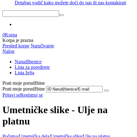
Detaljan vodič kako možete doći do nas ili nas kontakirati
0
Korpa
Korpa je prazna
Pregled korpe
Naručivanje
Nalog
Narudžbenice
Lista za poređenje
Lista želja
Prati moje porudžbine
Prati moje porudžbine
Prijavi se
Registruj se
Umetničke slike - Ulje na
platnu
Početna
/
Umetnička dela
/
Umetničke slike
/
Ulje na platnu