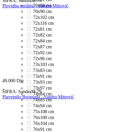
ŠIFRA:
SandraM-73
70x88 cm
Plovidba mislima - Sandra Mitrović
70x90 cm
72x102 cm
72x116 cm
72x81 cm
72x82 cm
72x84 cm
72x87 cm
72x92 cm
72x96 cm
73x103 cm
73x83 cm
73x91 cm
49.000
Din
73x93 cm
73x97 cm
ŠIFRA:
SandraM-79
74x84 cm
Plavetnilo Beograda - Sandra Mitrović
74x85 cm
74x94 cm
75x108 cm
76x100 cm
76x104 cm
76x91 cm