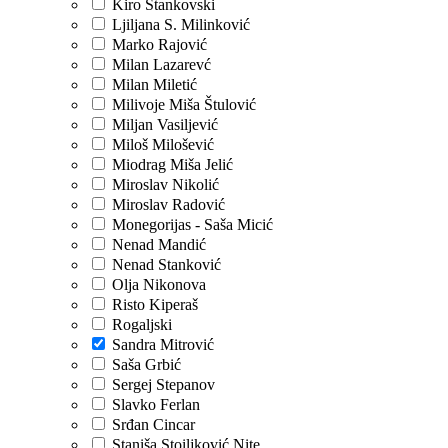
Kiro Stankovski
Ljiljana S. Milinković
Marko Rajović
Milan Lazarevć
Milan Miletić
Milivoje Miša Štulović
Miljan Vasiljević
Miloš Milošević
Miodrag Miša Jelić
Miroslav Nikolić
Miroslav Radović
Monegorijas - Saša Micić
Nenad Mandić
Nenad Stanković
Olja Nikonova
Risto Kiperaš
Rogaljski
Sandra Mitrović
Saša Grbić
Sergej Stepanov
Slavko Ferlan
Srđan Cincar
Staniša Stoiljković Nite