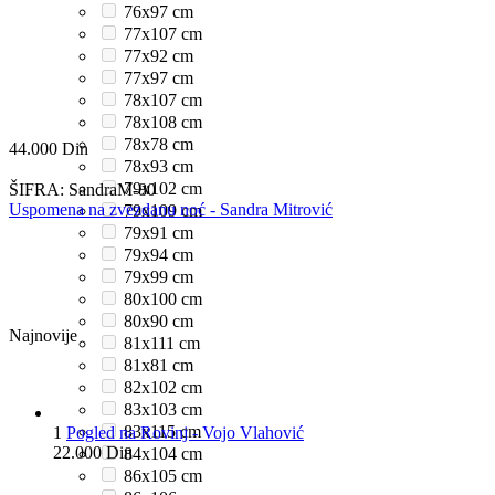
76x97 cm
77x107 cm
77x92 cm
77x97 cm
78x107 cm
78x108 cm
78x78 cm
44.000
Din
78x93 cm
79x102 cm
ŠIFRA:
SandraM-80
Uspomena na zvezdanu noć - Sandra Mitrović
79x109 cm
79x91 cm
79x94 cm
79x99 cm
80x100 cm
80x90 cm
Najnovije
81x111 cm
81x81 cm
82x102 cm
83x103 cm
83x115 cm
1
Pogled na Rovinj - Vojo Vlahović
22.000
Din
84x104 cm
86x105 cm