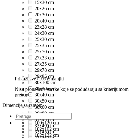
15x30 cm
20x26 cm
20x30 cm
20x40 cm
23x28 cm
24x30 cm
25x30 cm
25x35 cm
25x70 cm
27x33 cm
27x35 cm
29x78 cm
29x85 cm
Prikaži sve (109)
Smanjiti
30x100 cm
30x30 cm
Nisu pronađene stavke koje se podudaraju sa kriterijumom
pretrage
30x40 cm
30x50 cm
Dimenzije sa ramom
30x60 cm
30x80 cm
31x45 cm
100x120 cm
33x40 cm
102x102 cm
33x45 cm
102x122 cm
33x46 cm