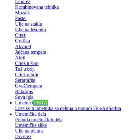
Linorez
Kombinovana tehnika
Mozaik
Pastel
Ulje na staklu
Ulje na lesonitu
Crtež
Grafika
Akvarel
Jajčana tempera
Akril
Crtež tušem
Tuš u boji
Crtež u boji
Serigrafija
Gvaš/tempera
Bakropis
Suva igla
Umetnici
LISTA
Lista svih umetnika sa delima u ponudi FineArtSerbia
Umetnička dela
Ponuda umetničkih dela
Umetničke slike
Ulje na platnu
Drvorez