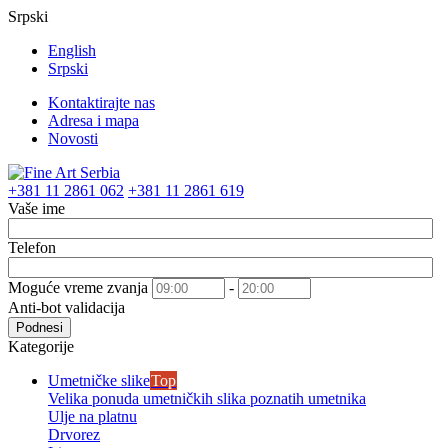
Srpski
English
Srpski
Kontaktirajte nas
Adresa i mapa
Novosti
+381 11 2861 062
+381 11 2861 619
Vaše ime
Telefon
Moguće vreme zvanja
-
Anti-bot validacija
Podnesi
Kategorije
Umetničke slike
Top
Velika ponuda umetničkih slika poznatih umetnika
Ulje na platnu
Drvorez