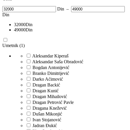
Din
–
Din
32000
Din
49000
Din
Umetnik (1)
Aleksandar Kiperaš
Aleksandar Saša Obradović
Bogdan Antonijević
Branko Dimitrijević
Darko Aćimović
Dragan Backić
Dragan Kunić
Dragan Mihailović
Dragan Petrović Pavle
Dragana Knežević
Dušan Mikonjić
Ivan Stojanović
Jadran Đukić