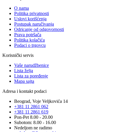
O nama
Politika privatnosti
Uslovi korišćenja
Postupak naručivanja
Odricanje od odgovornosti
Prava potršača
Politika kolačića
Podaci o trgovcu
Korisnički servis
Vaše narudžbenice
Lista želja
Lista za poređenje
Mapa sajta
Adresa i kontakt podaci
Beograd, Voje Veljkovića 14
+381 11 2861 062
+381 11 2861 619
Pon-Pet 8.00 - 20.00
Subotom: 8.00 - 16.00
Nedeljom ne radimo