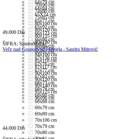
64x79 cm
70x90 cm
64x84 cm
74x80 cm
65X74 cm
75x85 cm
65x77 cm
80x100 cm
65x92 cm
80x120 cm
49.000
Din
66x123 cm
80x135 cm
66x80 cm
80x180 cm
ŠIFRA:
SandraM-83
66x86 cm
80x80 cm
Veče nad Gospom od Škrpjela - Sandra Mitrović
66x91 cm
84x100 cm
67x136 cm
85x110 cm
67x76 cm
87x117 cm
67x77 cm
90x100 cm
67x82 cm
90x120 cm
68x73 cm
90x140 cm
68x78 cm
95x125 cm
68x80 cm
96x96 cm
68x88 cm
69x79 cm
69x89 cm
70x106 cm
70x79 cm
44.000
Din
70x80 cm
70x81 cm