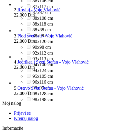
86x106 cm
87x117 cm
2
Rovinj - Vojo Vlahović
87x87 cm
22.000
Din
88x108 cm
88x118 cm
88x88 cm
88x98 cm
3
Plod svetlosti - Vojo Vlahović
22.000
Din
90x120 cm
90x98 cm
92x112 cm
93x113 cm
4
Jedrilica i Sveti Stefan - Vojo Vlahović
94x100 cm
22.000
Din
94x124 cm
95x105 cm
96x116 cm
97x97 cm
5
Ostrvo Sveti Stefan - Vojo Vlahović
22.000
Din
98x128 cm
98x198 cm
Moj nalog
Prijavi se
Kreiraj nalog
Informacije