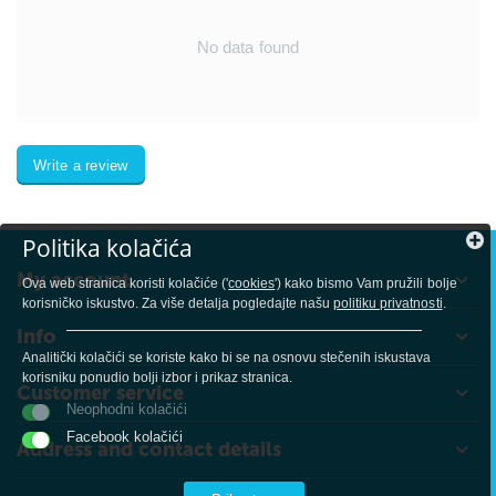
No data found
Write a review
Politika kolačića
My account
Ova web stranica koristi kolačiće ('
cookies
') kako bismo Vam pružili bolje
korisničko iskustvo. Za više detalja pogledajte našu
politiku privatnosti
.
Info
Analitički kolačići se koriste kako bi se na osnovu stečenih iskustava
korisniku ponudio bolji izbor i prikaz stranica.
Customer service
Neophodni kolačići
Facebook kolačići
Address and contact details