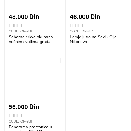
48.000
Din
46.000
Din
CODE:
ON-256
CODE:
ON-257
Saborna crkva okupana
Letnje jutro na Savi - Olja
noćnim svetlima grada -
Nikonova
Olja Nikonova
56.000
Din
CODE:
ON-258
Panorama prestonice u