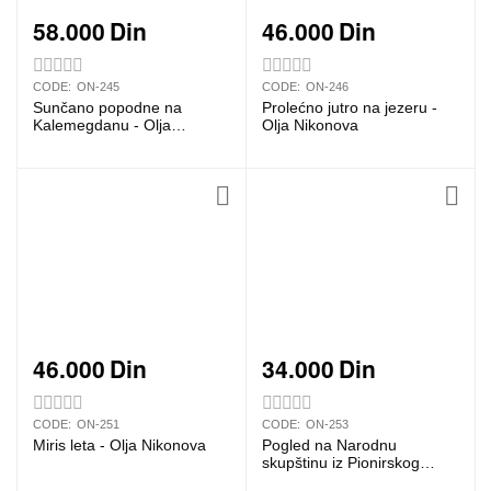
58.000
Din
46.000
Din
CODE:
ON-245
CODE:
ON-246
Sunčano popodne na
Prolećno jutro na jezeru -
Kalemegdanu - Olja
Olja Nikonova
Nikonova
46.000
Din
34.000
Din
CODE:
ON-251
CODE:
ON-253
Miris leta - Olja Nikonova
Pogled na Narodnu
skupštinu iz Pionirskog
parka - Olja Nikonova