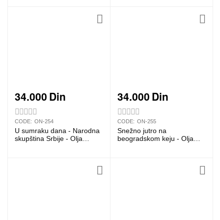
34.000
Din
34.000
Din
CODE:
ON-254
CODE:
ON-255
U sumraku dana - Narodna
Snežno jutro na
skupština Srbije - Olja
beogradskom keju - Olja
Nikonova
Nikonova