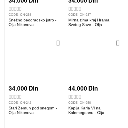
34.000
Din
34.000
Din
CODE:
ON-238
CODE:
ON-237
Snežno beogradsko jutro -
Mirna zima kraj Hrama
Olja Nikonova
Svetog Save - Olja
Nikonova
34.000
Din
44.000
Din
CODE:
ON-242
CODE:
ON-250
Stari Zemun pod snegom -
Kapija Karla VI na
Olja Nikonova
Kalemegdanu - Olja
Nikonova