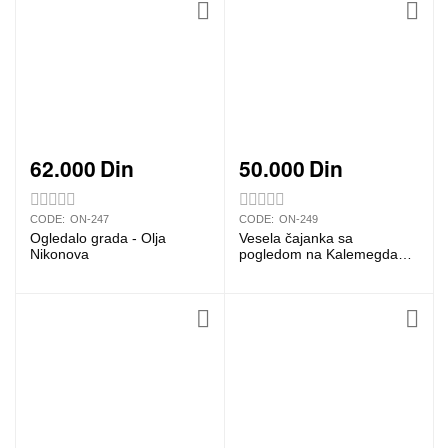
62.000
Din
50.000
Din
CODE:
ON-247
CODE:
ON-249
Ogledalo grada - Olja
Vesela čajanka sa
Nikonova
pogledom na Kalemegdan -
Olja Nikonova