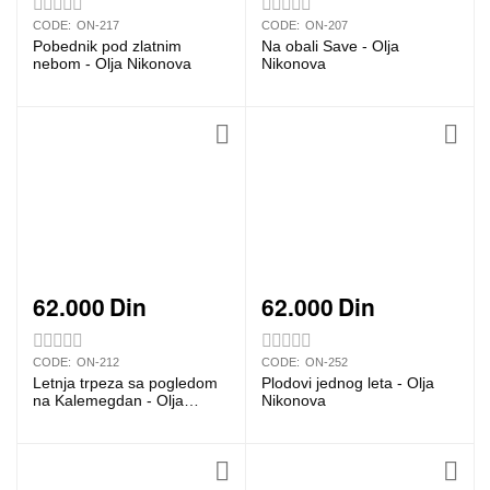
CODE:
ON-217
CODE:
ON-207
Pobednik pod zlatnim
Na obali Save - Olja
nebom - Olja Nikonova
Nikonova
62.000
Din
62.000
Din
CODE:
ON-212
CODE:
ON-252
Letnja trpeza sa pogledom
Plodovi jednog leta - Olja
na Kalemegdan - Olja
Nikonova
Nikonova