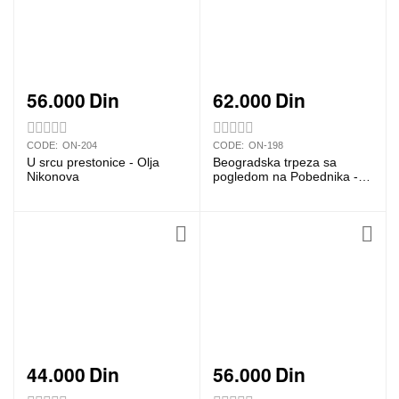
56.000
Din
62.000
Din
CODE:
ON-204
CODE:
ON-198
U srcu prestonice - Olja
Beogradska trpeza sa
Nikonova
pogledom na Pobednika -
Olja Nikonova
44.000
Din
56.000
Din