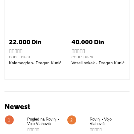
22.000
Din
40.000
Din
CODE:
DK-81
CODE:
DK-78
Kalemegdan- Dragan Kunić
Veseli sokak - Dragan Kunić
Newest
Pogled na Rovinj -
Rovinj - Vojo
1
2
Vojo Vlahović
Vlahović