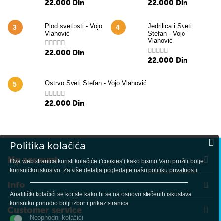
22.000
Din
22.000
Din
Plod svetlosti - Vojo
Jedrilica i Sveti
3
4
Vlahović
Stefan - Vojo
Vlahović
22.000
Din
22.000
Din
Ostrvo Sveti Stefan - Vojo Vlahović
5
22.000
Din
Politika kolačića
My account
Ova web stranica koristi kolačiće ('
cookies
') kako bismo Vam pružili bolje
korisničko iskustvo. Za više detalja pogledajte našu
politiku privatnosti
.
Info
Analitički kolačići se koriste kako bi se na osnovu stečenih iskustava
korisniku ponudio bolji izbor i prikaz stranica.
Customer service
Neophodni kolačići